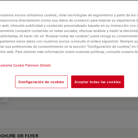
IC 3X
nuestros socios utilizamos cookies, otras tecnologías de seguimiento y parte de los
roporciona directamente (como sus datos de contacto) para mejorar su experiencia 
o web, ofrecerle publicidad y contenido personalizado basado en su interacción con e
AS DE APLICACIÓN
permitirle compartir contenido en redes sociales, efectuar análisis y medir la efectivi
licitarias. Al hacer clic en “Aceptar todas las cookies”, usted otorga su consentimie
partamos estos datos con nuestros socios (consulte el enlace siguiente). Siempre qu
r sus preferencias de consentimiento en la sección “Configuración de cookies”, en la
sitio web. Para obtener más información sobre nuestras políticas, consulte nuestro A
Jul
Application Booklet Leica EM TIC 3X EN
systems Cookie Partners Details
Configuración de cookies
Aceptar todas las cookies
Application Note Macroscale to Nanoscale Pore
Jul
Analysis
CHURE OR FLYER