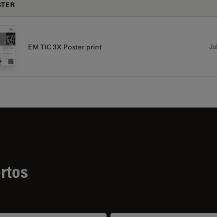
STER
Jul
EM TIC 3X Poster print
rtos