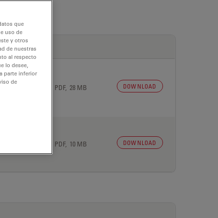
 datos que
de uso de
ste y otros
dad de nuestras
nto al respecto
e lo desee,
 parte inferior
viso de
DOWNLOAD
 27, 2026
PDF, 28 MB
DOWNLOAD
 27, 2026
PDF, 10 MB