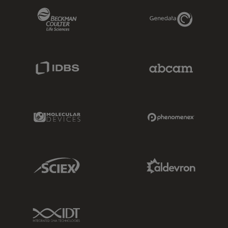
Beckman Coulter Link
Genedata Link
IDBS Link
Abcam Limited
Molecular Devices Link
Phenomenex L
Sciex Link
Aldevron Link
IDT Link