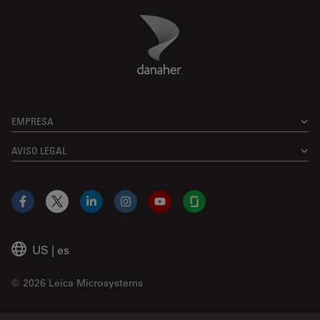
Danaher Logo
Footer
EMPRESA
AVISO LEGAL
Facebook
X
LinkedIn
Instagram
YouTube
Glassdoor
US
|
es
© 2026 Leica Microsystems