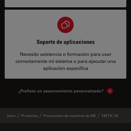
Soporte de aplicaciones
Necesito asistencia o formación para usar
correctamente mi sistema o para ejecutar una
aplicación específica
¿Prefiere un asesoramiento personalizado?
Show local 
Inicio
Productos
Preparación de muestras de ME
EM TIC 3X