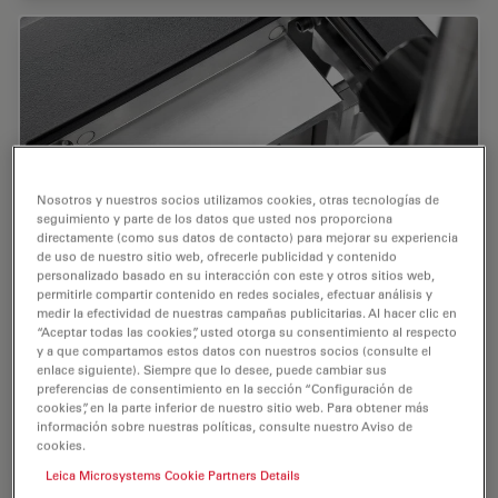
Nosotros y nuestros socios utilizamos cookies, otras tecnologías de
seguimiento y parte de los datos que usted nos proporciona
directamente (como sus datos de contacto) para mejorar su experiencia
de uso de nuestro sitio web, ofrecerle publicidad y contenido
personalizado basado en su interacción con este y otros sitios web,
permitirle compartir contenido en redes sociales, efectuar análisis y
medir la efectividad de nuestras campañas publicitarias. Al hacer clic en
“Aceptar todas las cookies”, usted otorga su consentimiento al respecto
y a que compartamos estos datos con nuestros socios (consulte el
Platina estándar
enlace siguiente). Siempre que lo desee, puede cambiar sus
preferencias de consentimiento en la sección “Configuración de
Platina estándar para aplicaciones rutinarias y mejora
cookies”, en la parte inferior de nuestro sitio web. Para obtener más
del contraste de la superficie preparada.
información sobre nuestras políticas, consulte nuestro Aviso de
cookies.
Leica Microsystems Cookie Partners Details