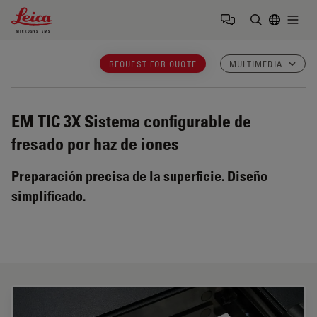
Leica Microsystems Logo
Togg
Introduzca
REQUEST FOR QUOTE
MULTIMEDIA
EM TIC 3X
Sistema configurable de
fresado por haz de iones
Preparación precisa de la superficie. Diseño
simplificado.