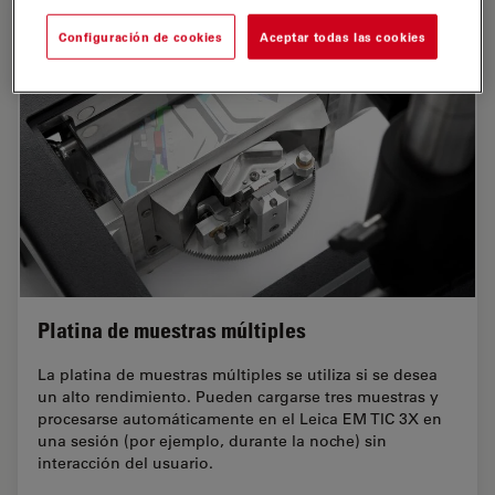
Configuración de cookies
Aceptar todas las cookies
Platina de muestras múltiples
La platina de muestras múltiples se utiliza si se desea
un alto rendimiento. Pueden cargarse tres muestras y
procesarse automáticamente en el Leica EM TIC 3X en
una sesión (por ejemplo, durante la noche) sin
interacción del usuario.