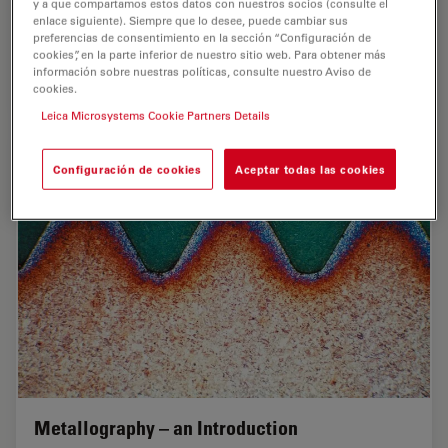
y a que compartamos estos datos con nuestros socios (consulte el
purpose such as building bridges vs railroad rails. This
enlace siguiente). Siempre que lo desee, puede cambiar sus
webinar will describe the preparation of…
preferencias de consentimiento en la sección “Configuración de
cookies”, en la parte inferior de nuestro sitio web. Para obtener más
información sobre nuestras políticas, consulte nuestro Aviso de
Jul 24, 2020
Webinar
Granos
Inverte
cookies.
Leica Microsystems Cookie Partners Details
Configuración de cookies
Aceptar todas las cookies
Metallography – an Introduction