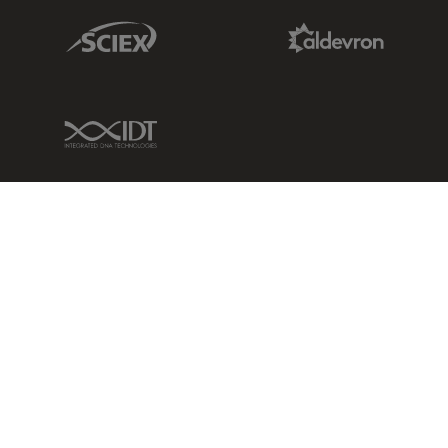
Sciex Link
Aldevron Link
IDT Link