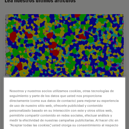
Lea nuestros últimos artículos
Nosotros y nuestros socios utilizamos cookies, otras tecnologías de
seguimiento y parte de los datos que usted nos proporciona
directamente (como sus datos de contacto) para mejorar su experiencia
Inverted Microscopes for Grain Size Analysis:
de uso de nuestro sitio web, ofrecerle publicidad y contenido
Three Factors to Consider
personalizado basado en su interacción con este y otros sitios web,
permitirle compartir contenido en redes sociales, efectuar análisis y
medir la efectividad de nuestras campañas publicitarias. Al hacer clic en
Microscopic steel grain size analysis is useful in
“Aceptar todas las cookies”, usted otorga su consentimiento al respecto
determining the quality of steel alloys for a given