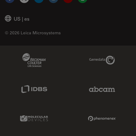
Facebook
X
LinkedIn
Instagram
YouTube
Glassdoor
US
|
es
© 2026 Leica Microsystems
Beckman Coulter Link
Genedata Link
IDBS Link
Abcam Limited
Molecular Devices Link
Phenomenex L