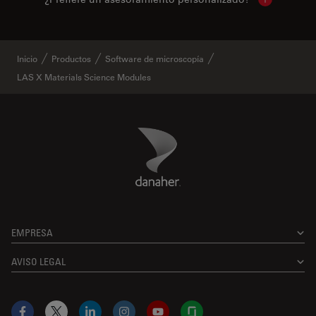
Show local 
Inicio
Productos
Software de microscopía
LAS X Materials Science Modules
Danaher Logo
Footer
EMPRESA
AVISO LEGAL