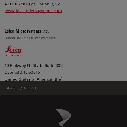
+1 800 248 0123 Option 2,3,2
www.leica-microsystems.com
Leica Microsystems Inc.
Bureau de Leica Microsystèmes
10 Parkway N. Blvd., Suite 300
Deerfield
, IL 60015
Leaflet
|
©
OpenStreetMap
contributors ©
CARTO
United States of America (the)
Afficher dans Google maps
Accueil
Contact
All products lines
Danaher Logo
Footer
Téléphone (bureau) :
+1 800 248 0123 2
Téléphone (service) :