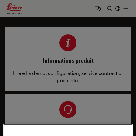
Leica Microsystems Logo
Togg
Saisir un t
Informations produit
I need a demo, configuration, service contract or
price info.
Service et réparation