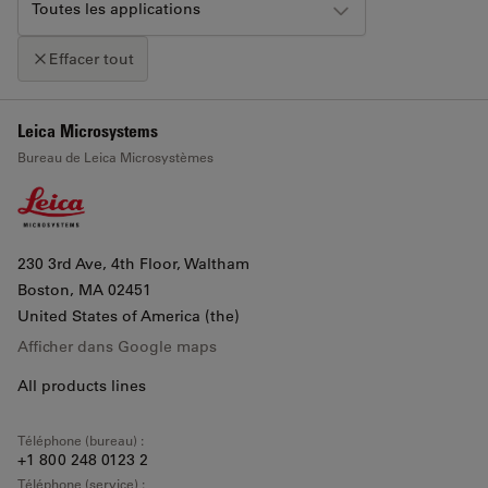
Toutes les applications
Effacer tout
+
Leica Microsystems
Cliquez sur la carte pour activer le zoom avec la molette
Bureau de Leica Microsystèmes
−
230 3rd Ave, 4th Floor, Waltham
Boston
, MA 02451
United States of America (the)
Afficher dans Google maps
All products lines
Téléphone (bureau) :
+1 800 248 0123 2
Téléphone (service) :