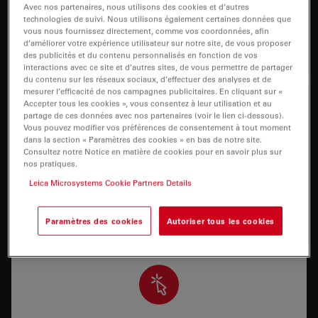
Avec nos partenaires, nous utilisons des cookies et d’autres
I need help keeping my system running: technical
technologies de suivi. Nous utilisons également certaines données que
service, repairs, spare parts, upgrades or software
vous nous fournissez directement, comme vos coordonnées, afin
licenses.
d’améliorer votre expérience utilisateur sur notre site, de vous proposer
des publicités et du contenu personnalisés en fonction de vos
interactions avec ce site et d’autres sites, de vous permettre de partager
du contenu sur les réseaux sociaux, d’effectuer des analyses et de
mesurer l’efficacité de nos campagnes publicitaires. En cliquant sur «
Accepter tous les cookies », vous consentez à leur utilisation et au
partage de ces données avec nos partenaires (voir le lien ci-dessous).
Vous pouvez modifier vos préférences de consentement à tout moment
dans la section « Paramètres des cookies » en bas de notre site.
Support applicatif
Consultez notre Notice en matière de cookies pour en savoir plus sur
nos pratiques.
J’ai besoin d’assistance/de formation pour utiliser
Leica Microsystems Cookie Partners Details
correctement mon système ou pour exécuter une
application spécifique avec mon système.
Paramètres des cookies
Autoriser tous les cookies