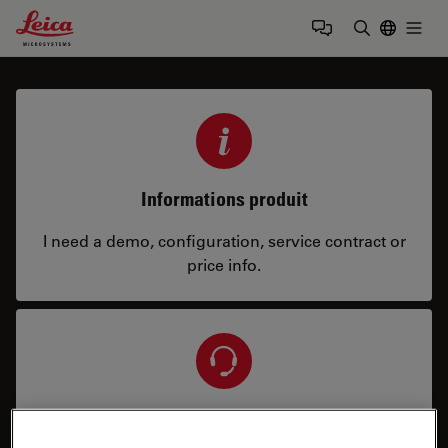
Leica Microsystems Logo
Togg
Saisir un t
Informations produit
I need a demo, configuration, service contract or
price info.
Service et réparation