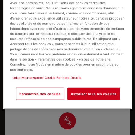
Avec nos partenaires, nous utilisons des cookies et d’autres
I need help keeping my system running: technical
technologies de suivi. Nous utilisons également certaines données que
service, repairs, spare parts, upgrades or software
vous nous fournissez directement, comme vos coordonnées, afin
licenses.
d’améliorer votre expérience utilisateur sur notre site, de vous proposer
des publicités et du contenu personnalisés en fonction de vos
interactions avec ce site et d’autres sites, de vous permettre de partager
du contenu sur les réseaux sociaux, d’effectuer des analyses et de
mesurer l’efficacité de nos campagnes publicitaires. En cliquant sur «
Accepter tous les cookies », vous consentez à leur utilisation et au
partage de ces données avec nos partenaires (voir le lien ci-dessous).
Vous pouvez modifier vos préférences de consentement à tout moment
dans la section « Paramètres des cookies » en bas de notre site.
Support applicatif
Consultez notre Notice en matière de cookies pour en savoir plus sur
nos pratiques.
J’ai besoin d’assistance/de formation pour utiliser
Leica Microsystems Cookie Partners Details
correctement mon système ou pour exécuter une
application spécifique avec mon système.
Paramètres des cookies
Autoriser tous les cookies