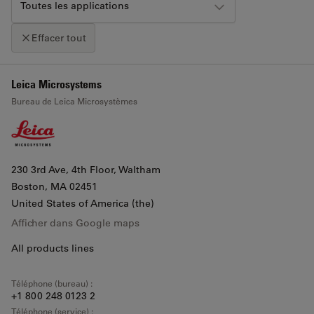
Toutes les applications
Effacer tout
+
Leica Microsystems
Cliquez sur la carte pour activer le zoom avec la molette
Bureau de Leica Microsystèmes
−
230 3rd Ave, 4th Floor, Waltham
Boston
, MA 02451
United States of America (the)
Afficher dans Google maps
All products lines
Téléphone (bureau) :
+1 800 248 0123 2
Téléphone (service) :