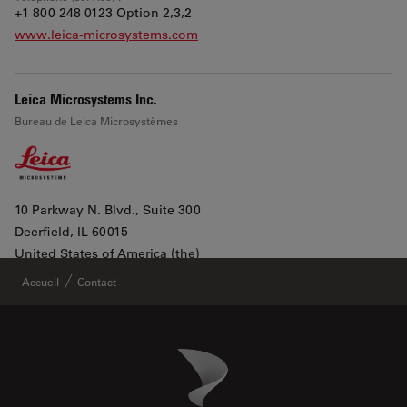
+1 800 248 0123 Option 2,3,2
www.leica-microsystems.com
Leica Microsystems Inc.
Bureau de Leica Microsystèmes
10 Parkway N. Blvd., Suite 300
Deerfield
, IL 60015
Leaflet
|
©
OpenStreetMap
contributors ©
CARTO
United States of America (the)
Afficher dans Google maps
Accueil
Contact
All products lines
Danaher Logo
Footer
Téléphone (bureau) :
+1 800 248 0123 2
Téléphone (service) :