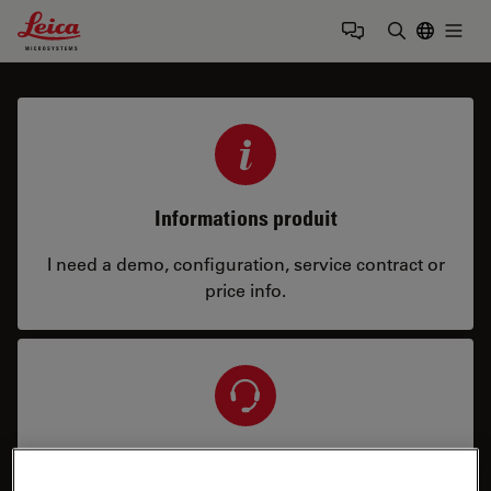
Leica Microsystems Logo
Togg
Saisir un t
Informations produit
I need a demo, configuration, service contract or
price info.
Service et réparation