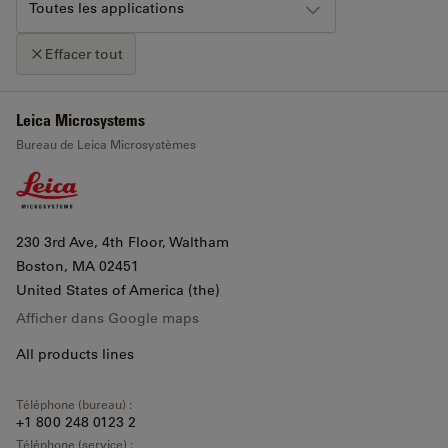
Toutes les applications
Effacer tout
+
Leica Microsystems
Cliquez sur la carte pour activer le zoom avec la molette
Bureau de Leica Microsystèmes
−
230 3rd Ave, 4th Floor, Waltham
Boston
, MA 02451
United States of America (the)
Afficher dans Google maps
All products lines
Téléphone (bureau) :
+1 800 248 0123 2
Téléphone (service) :