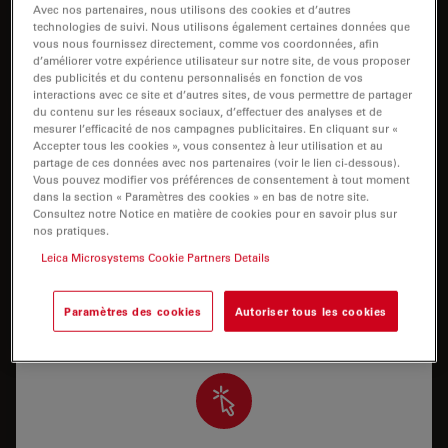
Avec nos partenaires, nous utilisons des cookies et d’autres
I need help keeping my system running: technical
technologies de suivi. Nous utilisons également certaines données que
service, repairs, spare parts, upgrades or software
vous nous fournissez directement, comme vos coordonnées, afin
licenses.
d’améliorer votre expérience utilisateur sur notre site, de vous proposer
des publicités et du contenu personnalisés en fonction de vos
interactions avec ce site et d’autres sites, de vous permettre de partager
du contenu sur les réseaux sociaux, d’effectuer des analyses et de
mesurer l’efficacité de nos campagnes publicitaires. En cliquant sur «
Accepter tous les cookies », vous consentez à leur utilisation et au
partage de ces données avec nos partenaires (voir le lien ci-dessous).
Vous pouvez modifier vos préférences de consentement à tout moment
dans la section « Paramètres des cookies » en bas de notre site.
Support applicatif
Consultez notre Notice en matière de cookies pour en savoir plus sur
nos pratiques.
J’ai besoin d’assistance/de formation pour utiliser
Leica Microsystems Cookie Partners Details
correctement mon système ou pour exécuter une
application spécifique avec mon système.
Paramètres des cookies
Autoriser tous les cookies