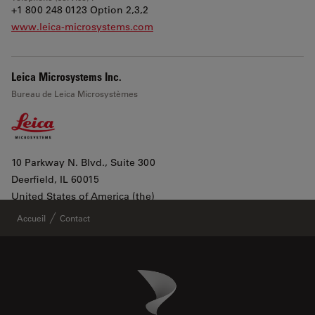
+1 800 248 0123 Option 2,3,2
www.leica-microsystems.com
Leica Microsystems Inc.
Bureau de Leica Microsystèmes
10 Parkway N. Blvd., Suite 300
Deerfield
, IL 60015
Leaflet
|
©
OpenStreetMap
contributors ©
CARTO
United States of America (the)
Afficher dans Google maps
Accueil
Contact
All products lines
Danaher Logo
Footer
Téléphone (bureau) :
+1 800 248 0123 2
Téléphone (service) :