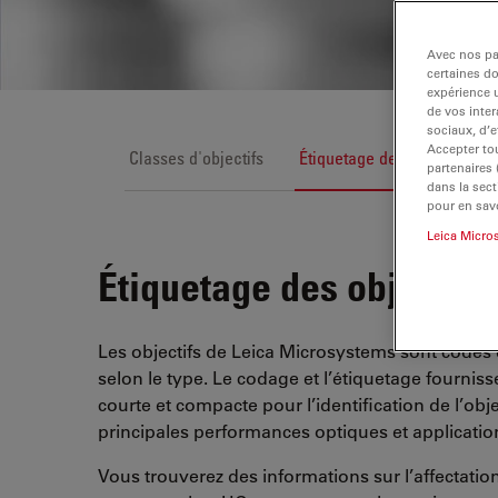
Avec nos par
certaines d
expérience u
de vos inter
sociaux, d’e
Accepter tou
Classes d'objectifs
Étiquetage des objectifs
partenaires
dans la sect
pour en savo
Leica Micro
Étiquetage des objectifs
Les objectifs de Leica Microsystems sont codés 
selon le type. Le codage et l’étiquetage fourni
courte et compacte pour l’identification de l’obje
principales performances optiques et application
Vous trouverez des informations sur l’affectati