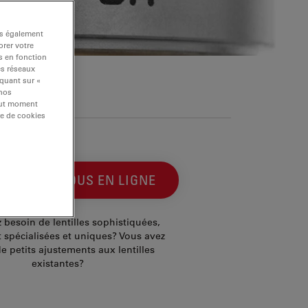
ns également
rer votre
s en fonction
es réseaux
iquant sur «
 nos
tout moment
re de cookies
NTACTEZ-NOUS EN LIGNE
 besoin de lentilles sophistiquées,
spécialisées et uniques? Vous avez
e petits ajustements aux lentilles
existantes?