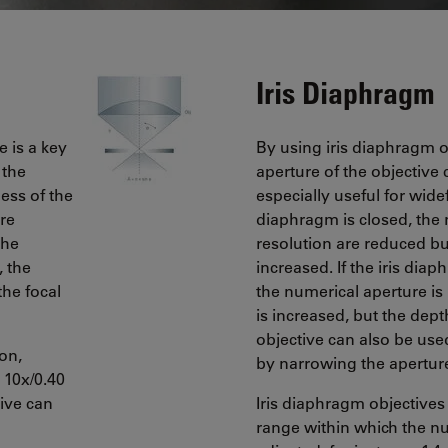
Iris Diaphragm
e is a key
By using iris diaphragm o
 the
aperture of the objective 
ess of the
especially useful for widef
ure
diaphragm is closed, the
the
resolution are reduced but
, the
increased. If the iris dia
the focal
the numerical aperture is 
is increased, but the dept
objective can also be used
on,
by narrowing the apertur
 10x/0.40
tive can
Iris diaphragm objectives
range within which the n