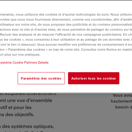
tenaires, nous utilisons des cookies et d’autres technologies de suivi. Nous utiliso
onnées que vous nous fournissez directement, comme vos coordonnées, afin d’amélio
tilisateur sur notre site, de vous proposer des publicités et du contenu personnalisé
actions avec ce site et d’autres sites, de vous permettre de partager du contenu sur l
ffectuer des analyses et de mesurer l’efficacité de nos campagnes publicitaires. En cl
s les cookies », vous consentez à leur utilisation et au partage de ces données avec
 (voir le lien ci-dessous). Vous pouvez modifier vos préférences de consentement à 
ion « Paramètres des cookies » en bas de notre site. Consultez notre Notice en matiè
ir plus sur nos pratiques.
systems Cookie Partners Details
CO
Paramètres des cookies
Autoriser tous les cookies
et étiquetés différemment
Vous avez
ssent une vue d’ensemble
hautement 
ctif et pour les
besoin d
s des objectifs.
on des systèmes optiques,