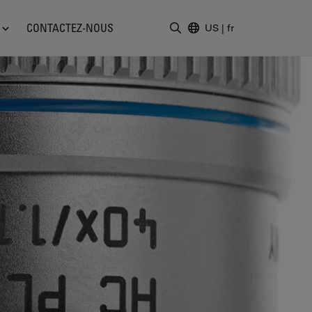
CONTACTEZ-NOUS
US
|
fr
Saisir un terme de recher