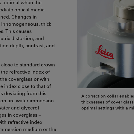
is optimal when the
mediate optical media
igned. Changes in
s inhomogeneous, thick
s. This causes
etric distortion, and
tion depth, contrast, and
ex close to standard crown
the refractive index of
 the coverglass or with
 index close to that of
es deviating from this
A correction collar enable
mon are water immersion
thicknesses of cover glass
Water and glycerol
optimal settings with a m
ges in coverglass –
th refractive index
 immersion medium or the