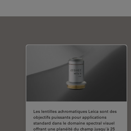
Les lentilles achromatiques Leica sont des
objectifs puissants pour applications
standard dans le domaine spectral visuel
offrant une planéité du champ jusqu'à 25