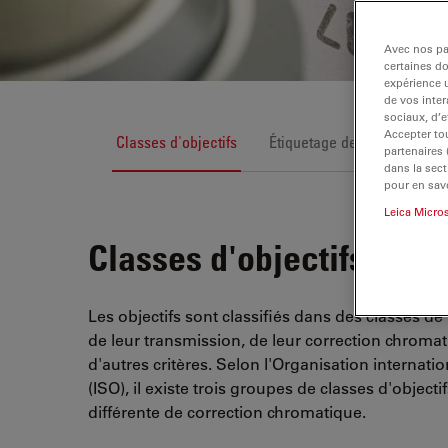
Avec nos par
certaines d
expérience u
de vos inter
sociaux, d’e
Accepter tou
Classes d'objectifs
Étiquetage des objectifs
partenaires
dans la sect
pour en savo
Leica Micro
Classes d'objectifs
Les objectifs sont classifiés dans des classes d
de leur transmission, de leur correction chromati
d'autres critères. Selon l'Organisation internati
(ISO), il existe trois groupes de classes d'objecti
différente de correction chromatique.