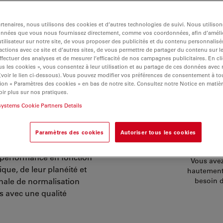
tenaires, nous utilisons des cookies et d’autres technologies de suivi. Nous utiliso
onnées que vous nous fournissez directement, comme vos coordonnées, afin d’amélio
tilisateur sur notre site, de vous proposer des publicités et du contenu personnalisé
actions avec ce site et d’autres sites, de vous permettre de partager du contenu sur l
ffectuer des analyses et de mesurer l’efficacité de nos campagnes publicitaires. En cl
s les cookies », vous consentez à leur utilisation et au partage de ces données avec
 (voir le lien ci-dessous). Vous pouvez modifier vos préférences de consentement à 
ion « Paramètres des cookies » en bas de notre site. Consultez notre Notice en matiè
ir plus sur nos pratiques.
systems Cookie Partners Details
CO
Paramètres des cookies
Autoriser tous les cookies
e performance en fonction
Vous avez
que, de leur planéité et
hautement 
onale de normalisation
besoin d
fs avec une qualité