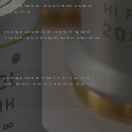
pour applications standard dans le domaine
spectral visuel
pour applications dans le domaine spectral
visuel présentant des spécifications très élevées
pour applications présentant les plus strictes
spécifications dans le champ visuel et au-delà