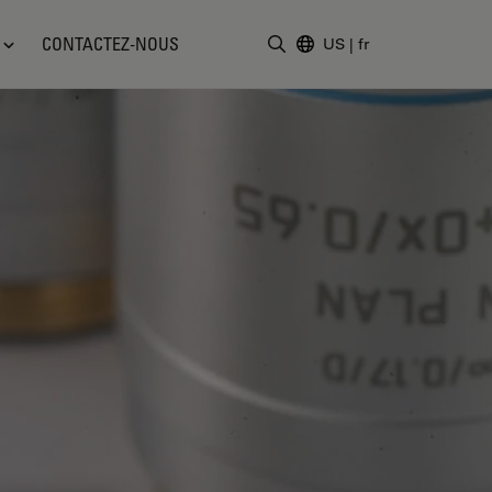
CONTACTEZ-NOUS
US
|
fr
Saisir un terme de recher