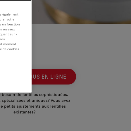
ns également
rer votre
s en fonction
es réseaux
iquant sur «
 nos
tout moment
re de cookies
NTACTEZ-NOUS EN LIGNE
 besoin de lentilles sophistiquées,
spécialisées et uniques? Vous avez
e petits ajustements aux lentilles
existantes?