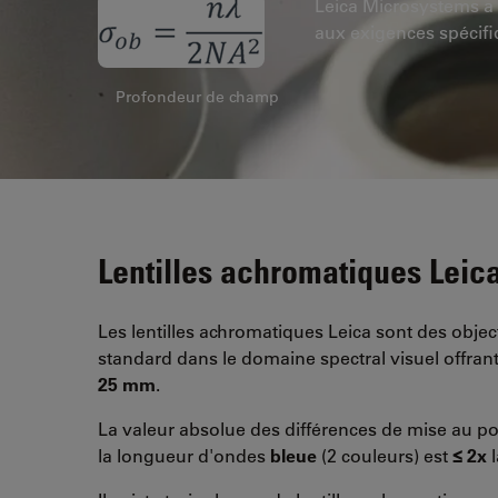
Leica Microsystems a a
aux exigences spécifi
Profondeur de champ
Lentilles achromatiques Leic
Les lentilles achromatiques Leica sont des objec
standard dans le domaine spectral visuel offra
25 mm
.
La valeur absolue des différences de mise au po
la longueur d'ondes
bleue
(2 couleurs) est
≤ 2x
l