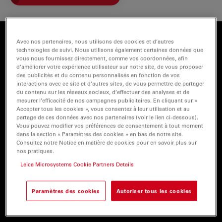
Avec nos partenaires, nous utilisons des cookies et d’autres
La flexibilité des applications d’imagerie
technologies de suivi. Nous utilisons également certaines données que
vous nous fournissez directement, comme vos coordonnées, afin
Pour disposer des conditions d’imagerie optimales,
d’améliorer votre expérience utilisateur sur notre site, de vous proposer
des publicités et du contenu personnalisés en fonction de vos
vous pouvez ajuster les paramètres flexibles de la
interactions avec ce site et d’autres sites, de vous permettre de partager
caméra K5 pour répondre à vos exigences en matière
du contenu sur les réseaux sociaux, d’effectuer des analyses et de
mesurer l’efficacité de nos campagnes publicitaires. En cliquant sur «
d’échantillon :
Accepter tous les cookies », vous consentez à leur utilisation et au
partage de ces données avec nos partenaires (voir le lien ci-dessous).
Vous pouvez modifier vos préférences de consentement à tout moment
Capturez des événements cellulaires avec jusqu’à
dans la section « Paramètres des cookies » en bas de notre site.
40 images par seconde
Consultez notre Notice en matière de cookies pour en savoir plus sur
nos pratiques.
Clarifiez des structures complexes grâce à la haute
Leica Microsystems Cookie Partners Details
résolution 4,2 MP
Réduisez les durées d’exposition et les effets
Paramètres des cookies
Autoriser tous les cookies
phototoxiques avec un rendement quantique élevé
de 80 %.