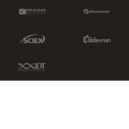
Molecular Devices Link
Phenomenex L
Sciex Link
Aldevron Link
IDT Link