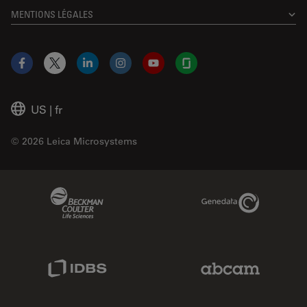
MENTIONS LÉGALES
Facebook
X
LinkedIn
Instagram
YouTube
Glassdoor
US
|
fr
© 2026 Leica Microsystems
Beckman Coulter Link
Genedata Link
IDBS Link
Abcam Limited