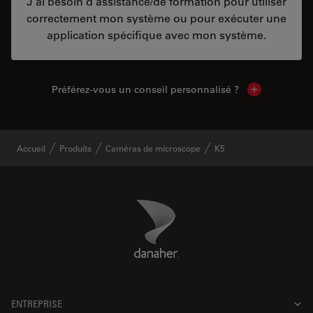
J’ai besoin d’assistance/de formation pour utiliser
correctement mon système ou pour exécuter une
application spécifique avec mon système.
Préférez-vous un conseil personnalisé ?
Show local c
Accueil
Produits
Caméras de microscope
K5
Danaher Logo
Footer
ENTREPRISE