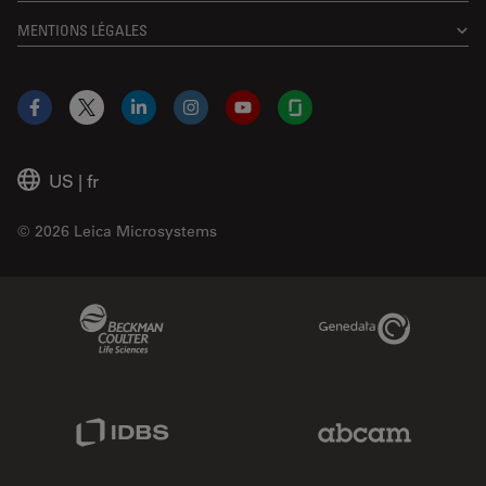
MENTIONS LÉGALES
Facebook
X
LinkedIn
Instagram
YouTube
Glassdoor
US
|
fr
© 2026 Leica Microsystems
Beckman Coulter Link
Genedata Link
IDBS Link
Abcam Limited