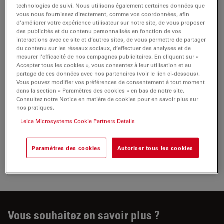
technologies de suivi. Nous utilisons également certaines données que
vous nous fournissez directement, comme vos coordonnées, afin
d’améliorer votre expérience utilisateur sur notre site, de vous proposer
des publicités et du contenu personnalisés en fonction de vos
CERTIFICATS
interactions avec ce site et d’autres sites, de vous permettre de partager
du contenu sur les réseaux sociaux, d’effectuer des analyses et de
mesurer l’efficacité de nos campagnes publicitaires. En cliquant sur «
EC DoC K5 EMV 230-2
Accepter tous les cookies », vous consentez à leur utilisation et au
partage de ces données avec nos partenaires (voir le lien ci-dessous).
Jul 27, 2026
PDF, 46 KB
Vous pouvez modifier vos préférences de consentement à tout moment
dans la section « Paramètres des cookies » en bas de notre site.
DOWNLOAD
Consultez notre Notice en matière de cookies pour en savoir plus sur
nos pratiques.
Leica Microsystems Cookie Partners Details
UKCA K5 230-1
Jul 27, 2026
PDF, 65 KB
Paramètres des cookies
Autoriser tous les cookies
DOWNLOAD
Vous souhaitez en savoir plus ?