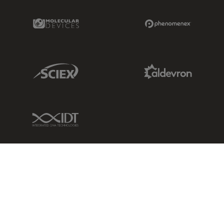
Molecular Devices Link
Phenomenex L
Sciex Link
Aldevron Link
IDT Link