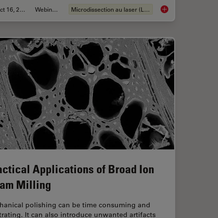
Oct 16, 2018
Webinaire
Microdissection au laser (LMD)
ptions
Live Cell Isolation b
actical Applications of Broad Ion
am Milling
hanical polishing can be time consuming and
trating. It can also introduce unwanted artifacts