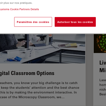
ir plus sur nos pratiques.
systems Cookie Partners Details
Paramètres des cookies
Autoriser tous les cookies
Li
Mi
gital Classroom Options
Lase
teachers, you know your big challenge is to catch
hom
 keep the students’ attention and the best chance
nich
 this is by making the environment interactive. In
Besi
 case of the Microscopy Classroom, we…