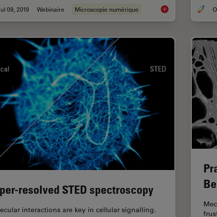
ul 09, 2019
Webinaire
Microscopie numérique
Digital Classroom O
Pr
Be
per-resolved STED spectroscopy
Mec
cular interactions are key in cellular signalling.
frus