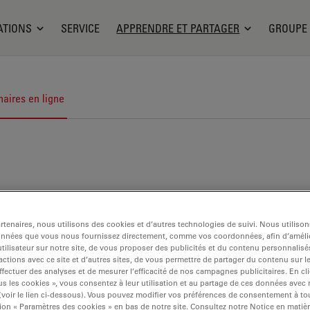
ATIONS
SERVICE
APPRENDRE ET PARTAGER
GROUPE
aires en ligne
tenaires, nous utilisons des cookies et d’autres technologies de suivi. Nous utiliso
onnées que vous nous fournissez directement, comme vos coordonnées, afin d’amélio
tilisateur sur notre site, de vous proposer des publicités et du contenu personnalisé
actions avec ce site et d’autres sites, de vous permettre de partager du contenu sur l
ffectuer des analyses et de mesurer l’efficacité de nos campagnes publicitaires. En cl
s les cookies », vous consentez à leur utilisation et au partage de ces données avec
 (voir le lien ci-dessous). Vous pouvez modifier vos préférences de consentement à 
ion « Paramètres des cookies » en bas de notre site. Consultez notre Notice en matiè