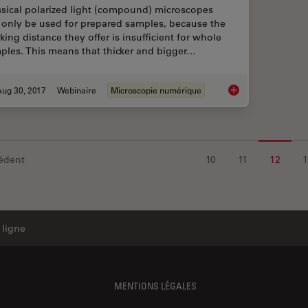
ssical polarized light (compound) microscopes
 only be used for prepared samples, because the
king distance they offer is insufficient for whole
ples. This means that thicker and bigger…
Aug 30, 2017
Webinaire
Microscopie numérique
Digital Microscopy i
édent
10
11
12
 ligne
MENTIONS LÉGALES