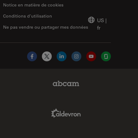
Notice en matière de cookies
Conditions d’utilisation
US
|
Ne pas vendre ou partager mes données
fr
Facebook
X
LinkedIn
Instagram
YouTube
Glassdoor
Abcam Limited Link
Aldevron Link