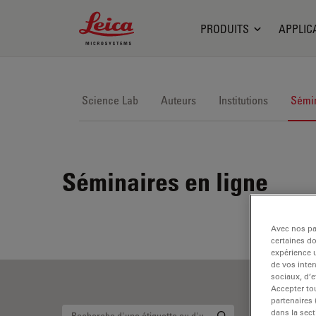
Leica Microsystems Logo
PRODUITS
APPLIC
Science Lab
Auteurs
Institutions
Sémin
Séminaires en ligne
Avec nos par
certaines d
expérience u
de vos inter
sociaux, d’e
Accepter tou
partenaires
dans la sect