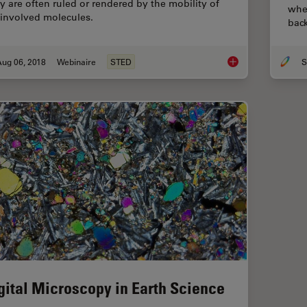
y are often ruled or rendered by the mobility of
whe
 involved molecules.
back
Aug 06, 2018
Webinaire
STED
S
Super-resolved STE
gital Microscopy in Earth Science