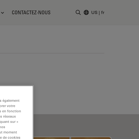
CONTACTEZ-NOUS
US
|
fr
Saisir un terme de recher
ns également
rer votre
s en fonction
es réseaux
iquant sur «
 nos
tout moment
re de cookies