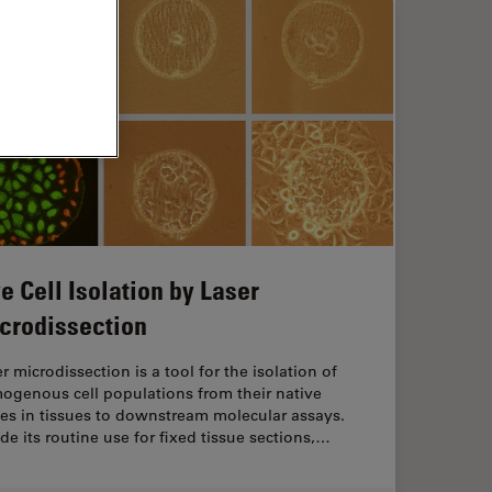
ve Cell Isolation by Laser
crodissection
r microdissection is a tool for the isolation of
ogenous cell populations from their native
es in tissues to downstream molecular assays.
de its routine use for fixed tissue sections,…