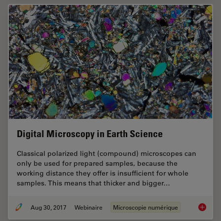
Digital Microscopy in Earth Science
Classical polarized light (compound) microscopes can
only be used for prepared samples, because the
working distance they offer is insufficient for whole
samples. This means that thicker and bigger…
Aug 30, 2017
Webinaire
Microscopie numérique
Digital