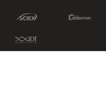
Sciex Link
Aldevron Link
IDT Link