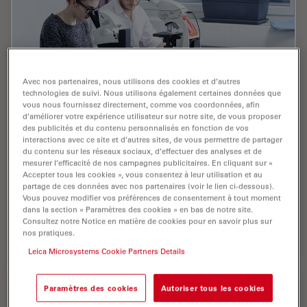
Avec nos partenaires, nous utilisons des cookies et d’autres
technologies de suivi. Nous utilisons également certaines données que
vous nous fournissez directement, comme vos coordonnées, afin
d’améliorer votre expérience utilisateur sur notre site, de vous proposer
des publicités et du contenu personnalisés en fonction de vos
Digital Classroom Options
interactions avec ce site et d’autres sites, de vous permettre de partager
du contenu sur les réseaux sociaux, d’effectuer des analyses et de
As teachers, you know your big challenge is to catch
mesurer l’efficacité de nos campagnes publicitaires. En cliquant sur «
Accepter tous les cookies », vous consentez à leur utilisation et au
and keep the students’ attention and the best chance
partage de ces données avec nos partenaires (voir le lien ci-dessous).
for this is by making the environment interactive. In the
Vous pouvez modifier vos préférences de consentement à tout moment
case of the Microscopy Classroom, we…
dans la section « Paramètres des cookies » en bas de notre site.
Consultez notre Notice en matière de cookies pour en savoir plus sur
nos pratiques.
Jul 09, 2019
Webinaire
Microscopie numérique
Digital
Leica Microsystems Cookie Partners Details
Paramètres des cookies
Autoriser tous les cookies