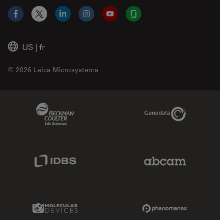
Facebook
X
LinkedIn
Instagram
YouTube
Glassdoor
US
|
fr
© 2026 Leica Microsystems
Beckman Coulter Link
Genedata Link
IDBS Link
Abcam Limited
Molecular Devices Link
Phenomenex L