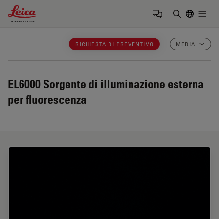
Leica Microsystems Logo
Togg
Inserire il 
RICHIESTA DI PREVENTIVO
MEDIA
EL6000
Sorgente di illuminazione esterna
per fluorescenza