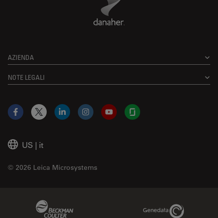
AZIENDA
NOTE LEGALI
Facebook
X
LinkedIn
Instagram
YouTube
Glassdoor
US
|
it
© 2026 Leica Microsystems
Beckman Coulter Link
Genedata Link