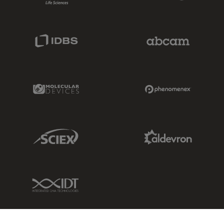
IDBS Link
Abcam Limited
Molecular Devices Link
Phenomenex L
Sciex Link
Aldevron Link
IDT Link