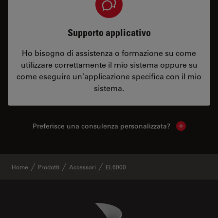
Supporto applicativo
Ho bisogno di assistenza o formazione su come
utilizzare correttamente il mio sistema oppure su
come eseguire un’applicazione specifica con il mio
sistema.
Preferisce una consulenza personalizzata?
Show local 
Home
Prodotti
Accessori
EL6000
Danaher Logo
Footer