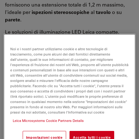
forniscono una estensione totale di 1,2 m massimo,
l'ideale per
ispezioni stereoscopiche
al
tavolo
o su
parete
.
Le soluzioni di illuminazione LED Leica compatte,
leggere e durevoli, estendono lo strumento,
trasformandolo in un sistema ottimizzato per lavori
Noi e i nostri partner utilizziamo cookie e altre tecnologie di
straordinari.
tracciamento, come pure alcuni dei dati fornitici direttamente
dall'utente, quali le sue informazioni di contatto, per migliorare
l'esperienza di fruizione dei nostri siti Web, proporre all'utente pubblicità
Lo stativo da pavimento Leica F12 I è stato progettato
e contenuti personalizzati in base alle sue interazioni con questi e altri
per stereomicroscopi di routine leggeri e presenta un
siti Web, consentire all'utente di condividere contenuti sui social media,
svolgere analisi e misurare l'efficacia delle nostre campagne
ottimo rapporto prezzo/prestazioni.
pubblicitarie. Facendo clic su "Accetta tutti i cookie", l'utente presta il
suo consenso e accetta di condividere i propri dati con i nostri partner
(link riportato sotto). L'utente può modificare le proprie preferenze di
consenso in qualsiasi momento nella sezione "Impostazioni dei cookie"
presente in fondo al nostro sito Web. Per maggiori informazioni sulle
prassi da noi adottate, consultare l'Informativa sui cookie
Leica Microsystems Cookie Partners Details
Impostazioni cookie
Accetta tutti i cookie