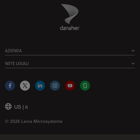
Danaher Logo
Footer
AZIENDA
NOTE LEGALI
Facebook
X
LinkedIn
Instagram
YouTube
Glassdoor
US
|
it
© 2026 Leica Microsystems