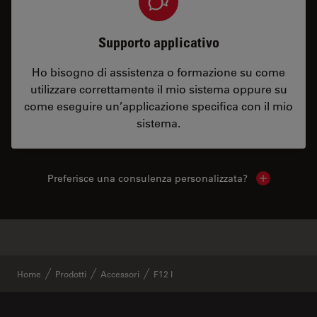
Supporto applicativo
Ho bisogno di assistenza o formazione su come
utilizzare correttamente il mio sistema oppure su
come eseguire un’applicazione specifica con il mio
sistema.
Preferisce una consulenza personalizzata?
Show local 
✕
Prodotti simili
Home
Prodotti
Accessori
F12 I