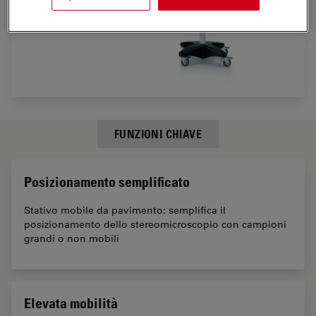
FUNZIONI CHIAVE
Posizionamento semplificato
Stativo mobile da pavimento: semplifica il
posizionamento dello stereomicroscopio con campioni
grandi o non mobili
Elevata mobilità