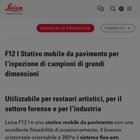
Leica Microsystems Logo
Togg
Inserire il 
RICHIESTA DI PREVENTIVO
PRODOTTO
F12 I
Stativo mobile da pavimento per
l'ispezione di campioni di grandi
dimensioni
Utilizzabile per restauri artistici, per il
settore forense e per l'industria
Leica F12 I è uno
stativo mobile da pavimento
con una
eccellente flessibilità di posizionamento. Il braccio
orizzontale orientabile a 360°e il
sistema flex-arm