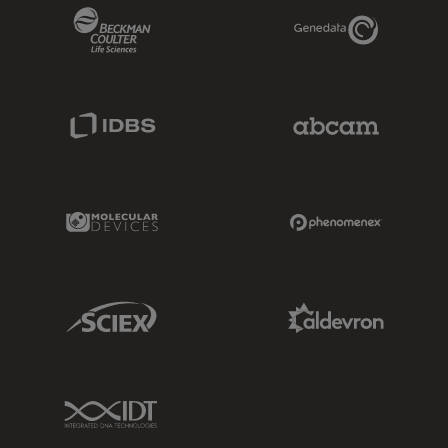
Beckman Coulter Link
Genedata Link
IDBS Link
Abcam Limited
Molecular Devices Link
Phenomenex L
Sciex Link
Aldevron Link
IDT Link