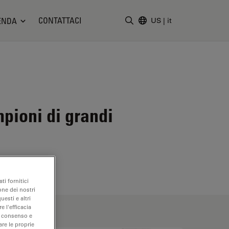
CONTATTACI
ENDA
US
|
it
Inserire il termine di ricerc
pioni di grandi
ti fornitici
one dei nostri
uesti e altri
e l'efficacia
uo consenso e
are le proprie