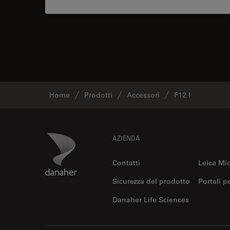
Home
Prodotti
Accessori
F12 I
Footer
Danaher Logo
AZIENDA
Contatti
Leica Mi
Sicurezza del prodotto
Portali p
Danaher Life Sciences