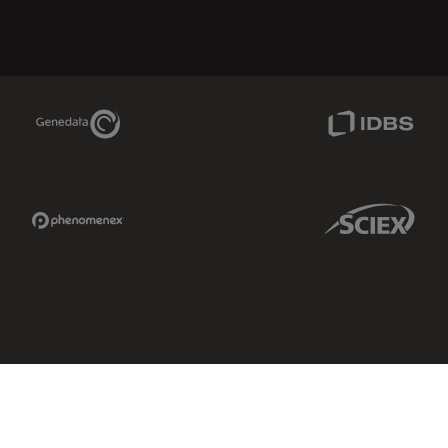
Genedata Link
IDBS Link
Phenomenex Link
Sciex Link