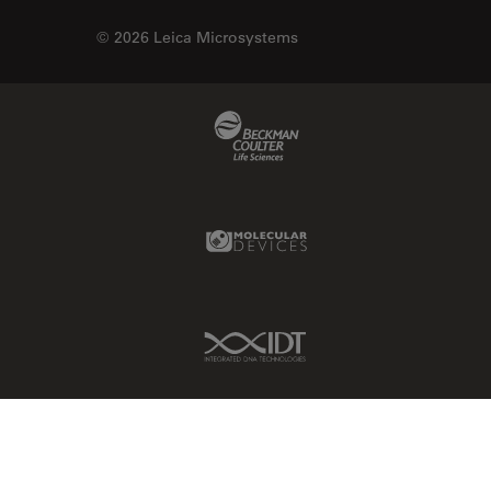
© 2026 Leica Microsystems
Beckman Coulter Link
Molecular Devices Link
IDT Link