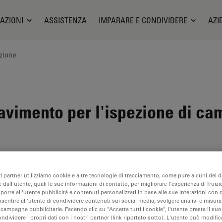
AZIONI
ASSISTENZA
IMPARARE E CONDIVIDERE
AZI
zione
avimento per l'ispezione di cam
ri partner utilizziamo cookie e altre tecnologie di tracciamento, come pure alcuni dei da
 dall'utente, quali le sue informazioni di contatto, per migliorare l'esperienza di fruizi
oporre all'utente pubblicità e contenuti personalizzati in base alle sue interazioni con q
nsentire all'utente di condividere contenuti sui social media, svolgere analisi e misurar
 campagne pubblicitarie. Facendo clic su "Accetta tutti i cookie", l'utente presta il s
ondividere i propri dati con i nostri partner (link riportato sotto). L'utente può modific