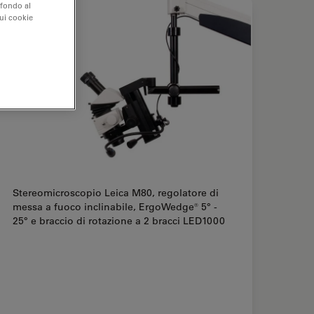
 fondo al
sui cookie
Stereomicroscopio Leica M80, regolatore di
messa a fuoco inclinabile, ErgoWedge® 5° -
25° e braccio di rotazione a 2 bracci LED1000