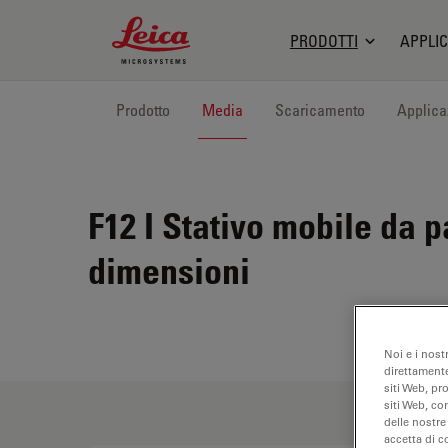
Leica Microsystems Logo
PRODOTTI
APPLIC
Prodotto
Media
Scaricamento
Applica
F12 I
Stativo mobile da p
dimensioni
Noi e i nost
direttamente
siti Web, pr
siti Web, co
delle nostre
accetta di c