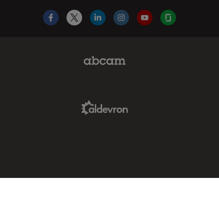
Facebook
X
LinkedIn
Instagram
YouTube
Glassdoor
Abcam Limited Link
Aldevron Link