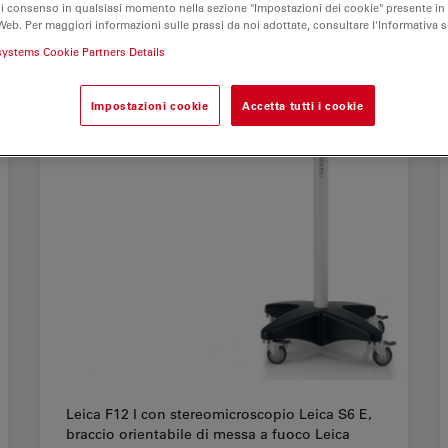
di consenso in qualsiasi momento nella sezione "Impostazioni dei cookie" presente in
Web. Per maggiori informazioni sulle prassi da noi adottate, consultare l'Informativa 
systems Cookie Partners Details
Impostazioni cookie
Accetta tutti i cookie
Leica F12 I con stereomicroscopio Leica S6 E,
braccio orientabile di messa a fuoco Leica