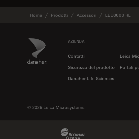
Home
Prodotti
Accessori
LED3000 RL
Footer
Danaher Logo
AZIENDA
Contatti
Leica Mi
Sicurezza del prodotto
Portali p
Danaher Life Sciences
© 2026 Leica Microsystems
Beckman Coulter Link