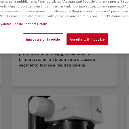
 campagne pubblicitarie. Facendo clic su "Accetta tutti i cookie", l'utente presta il s
ondividere i propri dati con i nostri partner (link riportato sotto). L'utente può modific
di consenso in qualsiasi momento nella sezione "Impostazioni dei cookie" presente in
Web. Per maggiori informazioni sulle prassi da noi adottate, consultare l'Informativa 
systems Cookie Partners Details
Impostazioni cookie
Accetta tutti i cookie
I semi-cerchi alternati di LED3000 RL
promuovono un maggiore contrasto.
L'impressione in 3D aumenta e ciascun
segmento fornisce risultati diversi.