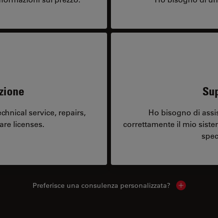
zione
Sup
hnical service, repairs,
Ho bisogno di assi
are licenses.
correttamente il mio sist
spec
Preferisce una consulenza personalizzata?
Show local 