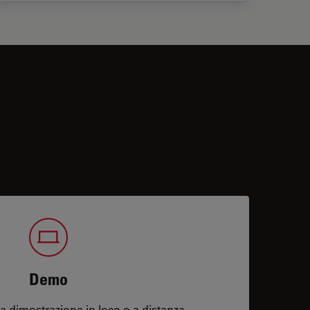
Demo
 dimostrazione in loco o a distanza.