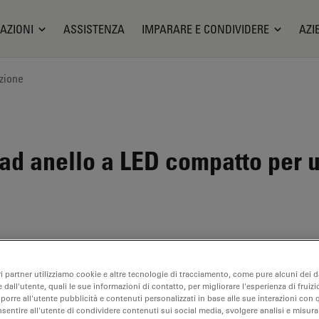
AZIONI
ASSISTENZA
IMPARARE E CONDIVIDERE
AZI
zione
ad anello a LED compatto per 
ri partner utilizziamo cookie e altre tecnologie di tracciamento, come pure alcuni dei da
 dall'utente, quali le sue informazioni di contatto, per migliorare l'esperienza di fruizi
oporre all'utente pubblicità e contenuti personalizzati in base alle sue interazioni con q
nsentire all'utente di condividere contenuti sui social media, svolgere analisi e misurar