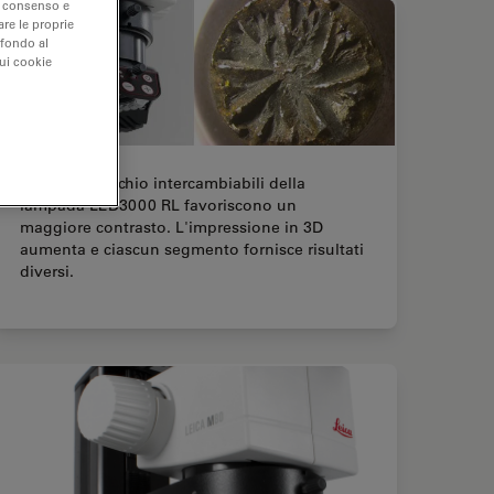
uo consenso e
are le proprie
 fondo al
sui cookie
I quarti di cerchio intercambiabili della
lampada LED3000 RL favoriscono un
maggiore contrasto. L'impressione in 3D
aumenta e ciascun segmento fornisce risultati
diversi.