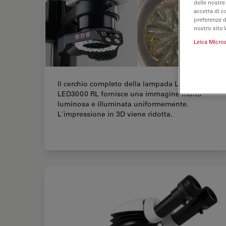
delle nostre
accetta di c
preferenze 
nostro sito 
Leica Micro
Il cerchio completo della lampada Leica
LED3000 RL fornisce una immagine molto
luminosa e illuminata uniformemente.
L'impressione in 3D viene ridotta.