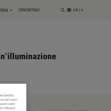
CONTATTACI
ENDA
US
|
it
Inserire il termine di ricerc
un'illuminazione
ti fornitici
one dei nostri
uesti e altri
e l'efficacia