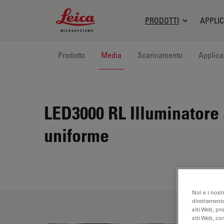
Leica Microsystems Logo
PRODOTTI
APPLIC
Prodotto
Media
Scaricamento
Applica
LED3000 RL
Illuminatore 
uniforme
Noi e i nost
direttamente
siti Web, pr
siti Web, co