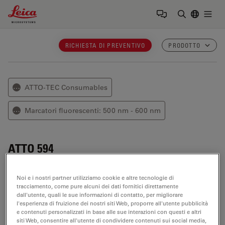
Leica Microsystems Logo
Togg
Inserire il 
RICHIESTA DI PREVENTIVO
PRODOTTO
ATTO-TEC Consumables
⋯
Marcatori fluorescenti: 500 nm - 600 nm
⋯
ATTO 594
ATTO 594
è un'etichetta fluorescente innovativa
Noi e i nostri partner utilizziamo cookie e altre tecnologie di
appartenente alla classe dei coloranti a base di
tracciamento, come pure alcuni dei dati fornitici direttamente
rodamina.
dall'utente, quali le sue informazioni di contatto, per migliorare
l'esperienza di fruizione dei nostri siti Web, proporre all'utente pubblicità
e contenuti personalizzati in base alle sue interazioni con questi e altri
Proprietà ottiche
siti Web, consentire all'utente di condividere contenuti sui social media,