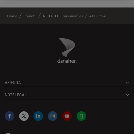
✕
Home
Prodotti
ATTO-TEC Consumables
ATTO 594
Danaher Logo
Footer
AZIENDA
NOTE LEGALI
Facebook
X
LinkedIn
Instagram
YouTube
Glassdoor