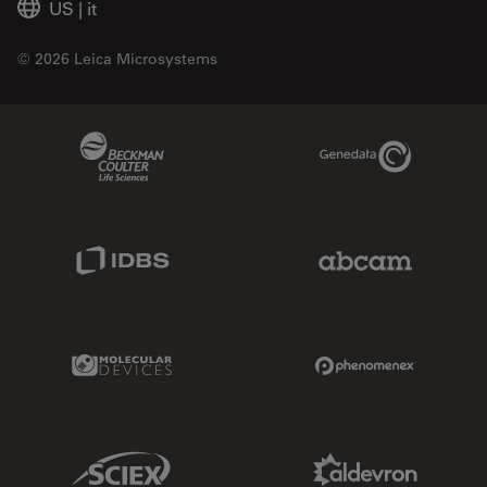
US
|
it
© 2026 Leica Microsystems
Beckman Coulter Link
Genedata Link
IDBS Link
Abcam Limited
Molecular Devices Link
Phenomenex L
Sciex Link
Aldevron Link