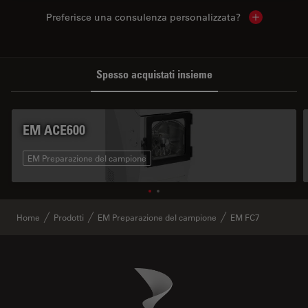
Preferisce una consulenza personalizzata?
Show local 
Spesso acquistati insieme
EM ACE600
EM Preparazione del campione
Home
Prodotti
EM Preparazione del campione
EM FC7
Danaher Logo
Footer