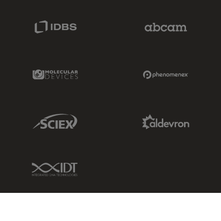
IDBS Link
Abcam Limited
Molecular Devices Link
Phenomenex L
Sciex Link
Aldevron Link
IDT Link