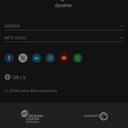
AZIENDA
NOTE LEGALI
Facebook
X
LinkedIn
Instagram
YouTube
Glassdoor
US
|
it
© 2026 Leica Microsystems
Beckman Coulter Link
Genedata Link