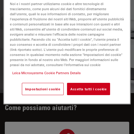
Noi e i nostri partner utilizziamo cookie e altre tecnologie di
minuti montando la criocamera Leica EM FC7 Leica; in
tracciamento, come pure alcuni dei dati fornitici direttamente
questo modo sarà possibile preparare criosezioni (da
dall'utente, quali le sue informazioni di contatto, per migliorare
-15° a -185 °C) per TEM, SEM, AFM e LM.
l'esperienza di fruizione dei nostri siti Web, proporre all'utente pubblicità
e contenuti personalizzati in base alle sue interazioni con questi e altri
siti Web, consentire all'utente di condividere contenuti sui social media,
Mancano solo quattro passaggi per arrivare a
svolgere analisi e misurare l'efficacia delle nostre campagne
criosezioni perfette...... selezionare "Immagini"
pubblicitarie. Facendo clic su "Accetta tutti i cookie", l'utente presta il
suo consenso e accetta di condividere i propri dati con i nostri partner
(link riportato sotto). L'utente può modificare le proprie preferenze di
For research use only
consenso in qualsiasi momento nella sezione "Impostazioni dei cookie"
presente in fondo al nostro sito Web. Per maggiori informazioni sulle
prassi da noi adottate, consultare l'Informativa sui cookie
Leica Microsystems Cookie Partners Details
RICHIESTA DI PREVENTIVO
Impostazioni cookie
Accetta tutti i cookie
Come possiamo aiutarti?