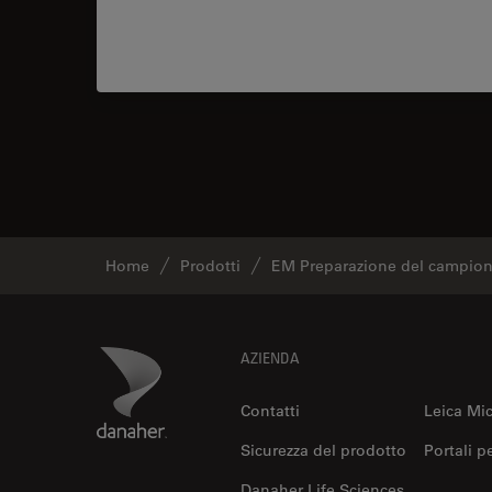
Home
Prodotti
EM Preparazione del campio
Footer
Danaher Logo
AZIENDA
Contatti
Leica Mi
Sicurezza del prodotto
Portali p
Danaher Life Sciences