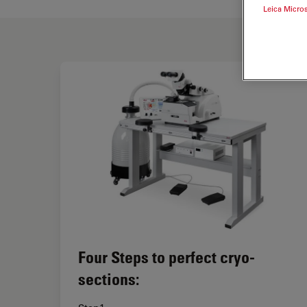
Leica Micro
Four Steps to perfect cryo-
sections: