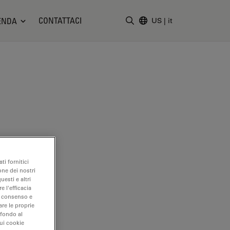
CONTATTACI
ENDA
US
|
it
Inserire il termine di ricerc
ti fornitici
one dei nostri
uesti e altri
e l'efficacia
uo consenso e
are le proprie
 fondo al
sui cookie