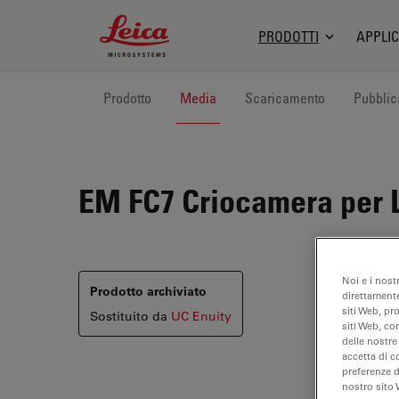
Leica Microsystems Logo
PRODOTTI
APPLIC
Prodotto
Media
Scaricamento
Pubblic
EM FC7
Criocamera per 
Noi e i nost
Prodotto archiviato
direttamente
siti Web, pr
Sostituito da
UC Enuity
siti Web, co
delle nostre
accetta di c
preferenze 
nostro sito 