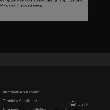
ifica con il mio sistema.
contacts
Informativa sui cookie
Termini e Condizioni
US
|
it
Non vendere o condividere i miei dati