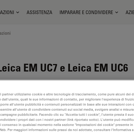
AZIONI
ASSISTENZA
IMPARARE E CONDIVIDERE
AZI
azioni
Leica EM UC7 e Leica EM UC6
ri partner utilizziamo cookie e altre tecnologie di tracciamento, come pure alcuni dei da
 dall'utente, quali le sue informazioni di contatto, per migliorare l'esperienza di fruizi
oporre all'utente pubblicità e contenuti personalizzati in base alle sue interazioni con q
nsentire all'utente di condividere contenuti sui social media, svolgere analisi e misurar
 campagne pubblicitarie. Facendo clic su "Accetta tutti i cookie", l'utente presta il s
ondividere i propri dati con i nostri partner (link riportato sotto). L'utente può modific
di consenso in qualsiasi momento nella sezione "Impostazioni dei cookie" presente in
Web. Per maggiori informazioni sulle prassi da noi adottate, consultare l'Informativa 