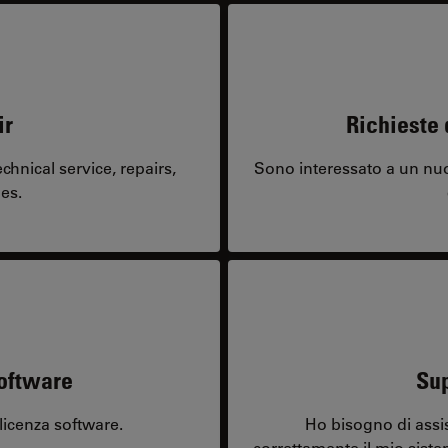
ir
Richieste 
hnical service, repairs,
Sono interessato a un nuo
es.
software
Sup
licenza software.
Ho bisogno di assi
correttamente il mio sist