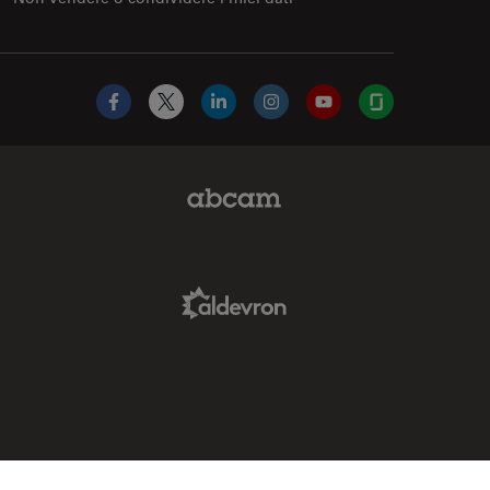
Facebook
X
LinkedIn
Instagram
YouTube
Glassdoor
Abcam Limited Link
Aldevron Link