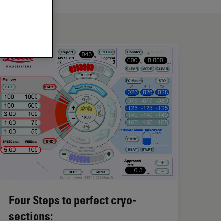
Four Steps to perfect cryo-
sections: