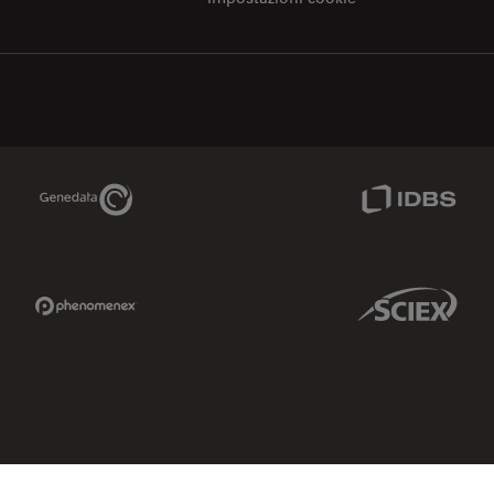
Genedata Link
IDBS Link
Phenomenex Link
Sciex Link