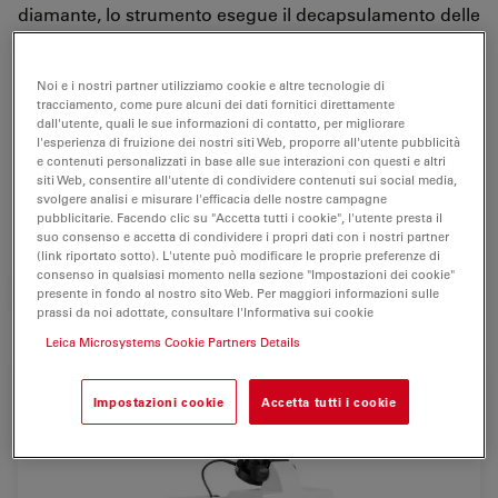
diamante, lo strumento esegue il decapsulamento delle
pastiglie senza sbavature e presenta velocità di taglio
regolabili comprese tra 300 e 20.000 giri al minuto,
Noi e i nostri partner utilizziamo cookie e altre tecnologie di
rimozione dello step-layer, estrazione silenziosa,
tracciamento, come pure alcuni dei dati fornitici direttamente
filtrazione con un filtro HEPA e supporto singolo o
dall'utente, quali le sue informazioni di contatto, per migliorare
l'esperienza di fruizione dei nostri siti Web, proporre all'utente pubblicità
multiplo.
e contenuti personalizzati in base alle sue interazioni con questi e altri
siti Web, consentire all'utente di condividere contenuti sui social media,
svolgere analisi e misurare l'efficacia delle nostre campagne
For research use only
pubblicitarie. Facendo clic su "Accetta tutti i cookie", l'utente presta il
suo consenso e accetta di condividere i propri dati con i nostri partner
(link riportato sotto). L'utente può modificare le proprie preferenze di
consenso in qualsiasi momento nella sezione "Impostazioni dei cookie"
RICHIESTA DI PREVENTIVO
presente in fondo al nostro sito Web. Per maggiori informazioni sulle
prassi da noi adottate, consultare l'Informativa sui cookie
Leica Microsystems Cookie Partners Details
Impostazioni cookie
Accetta tutti i cookie