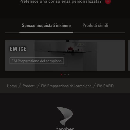
Preferisce una consulenza personalizzata?
Show local 
Spesso acquistati insieme
Prodotti simili
EM ICE
EM Preparazione del campione
Home
Prodotti
EM Preparazione del campione
EM RAPID
Danaher Logo
Footer