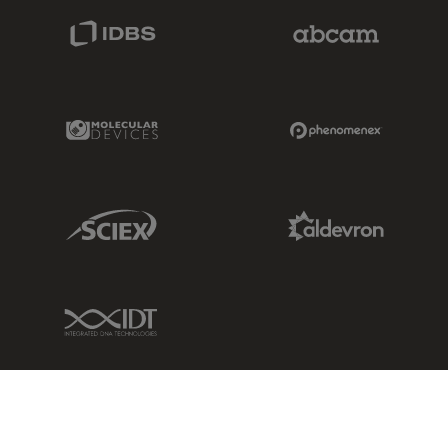
IDBS Link
Abcam Limited
Molecular Devices Link
Phenomenex L
Sciex Link
Aldevron Link
IDT Link