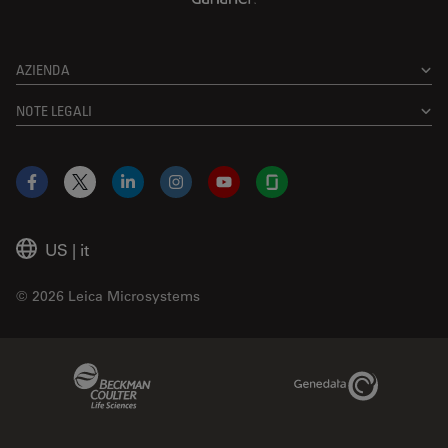
AZIENDA
NOTE LEGALI
Facebook
X
LinkedIn
Instagram
YouTube
Glassdoor
US
|
it
© 2026 Leica Microsystems
Beckman Coulter Link
Genedata Link