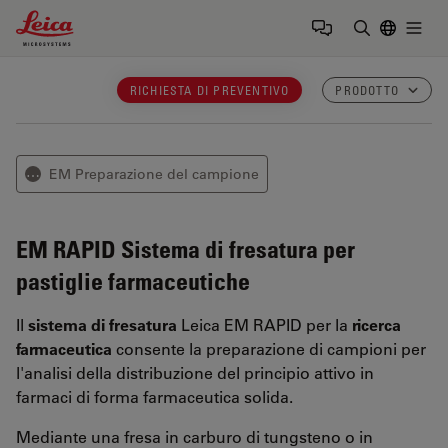
Leica Microsystems Logo
Togg
Inserire il 
RICHIESTA DI PREVENTIVO
PRODOTTO
EM Preparazione del campione
⋯
EM RAPID
Sistema di fresatura per
pastiglie farmaceutiche
Il
sistema di fresatura
Leica EM RAPID per la
ricerca
farmaceutica
consente la preparazione di campioni per
l'analisi della distribuzione del principio attivo in
farmaci di forma farmaceutica solida.
Mediante una fresa in carburo di tungsteno o in