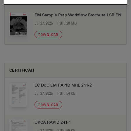
EM Sample Prep Workflow Brochure LSR EN
Jul 27, 2026
PDF, 20 MB
DOWNLOAD
CERTIFICATI
EC DoC EM RAPID MRL 241-2
Jul 27, 2026
PDF, 54 KB
DOWNLOAD
UKCA RAPID 241-1
Jul 27, 2026
PDF, 66 KB