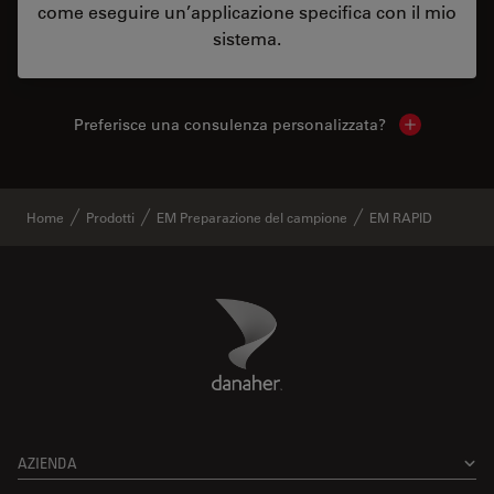
come eseguire un’applicazione specifica con il mio
sistema.
Preferisce una consulenza personalizzata?
Show local 
Home
Prodotti
EM Preparazione del campione
EM RAPID
Danaher Logo
Footer
AZIENDA