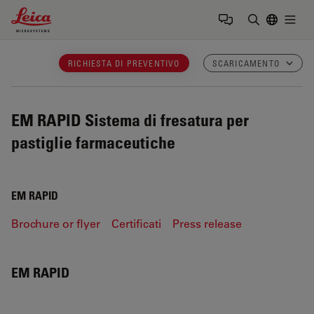
Leica Microsystems Logo
Togg
Inserire il 
RICHIESTA DI PREVENTIVO
SCARICAMENTO
EM RAPID
Sistema di fresatura per
pastiglie farmaceutiche
EM RAPID
Brochure or flyer
Certificati
Press release
EM RAPID