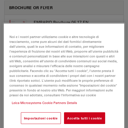
BROCHURE OR FLYER
EMRAPID Brochure 06 17 EN
Jul 27, 2026
PDF, 3 MB
Noi e i nostri partner utilizziamo cookie e altre tecnologie di
DOWNLOAD
tracciamento, come pure alcuni dei dati fornitici direttamente
dall'utente, quali le sue informazioni di contatto, per migliorare
l'esperienza di fruizione dei nostri siti Web, proporre all'utente pubblicità
e contenuti personalizzati in base alle sue interazioni con questi e altri
EM Sample Preparation Brochure Product
siti Web, consentire all'utente di condividere contenuti sui social media,
Portfolio EN
svolgere analisi e misurare l'efficacia delle nostre campagne
pubblicitarie. Facendo clic su "Accetta tutti i cookie", l'utente presta il
Jul 27, 2026
PDF, 2 MB
suo consenso e accetta di condividere i propri dati con i nostri partner
(link riportato sotto). L'utente può modificare le proprie preferenze di
DOWNLOAD
consenso in qualsiasi momento nella sezione "Impostazioni dei cookie"
presente in fondo al nostro sito Web. Per maggiori informazioni sulle
prassi da noi adottate, consultare l'Informativa sui cookie
EM Sample Preparation Brochure Workflows
Leica Microsystems Cookie Partners Details
Material Sciences EN
Jul 27, 2026
PDF, 19 MB
Impostazioni cookie
Accetta tutti i cookie
DOWNLOAD