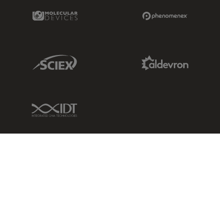
Molecular Devices Link
Phenomenex L
Sciex Link
Aldevron Link
IDT Link