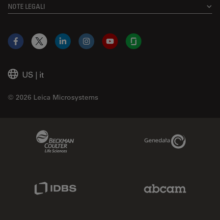
NOTE LEGALI
Facebook
X
LinkedIn
Instagram
YouTube
Glassdoor
US
|
it
© 2026 Leica Microsystems
Beckman Coulter Link
Genedata Link
IDBS Link
Abcam Limited