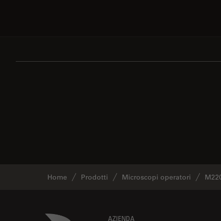
Home
Prodotti
Microscopi operatori
M220
Danaher Logo
AZIENDA