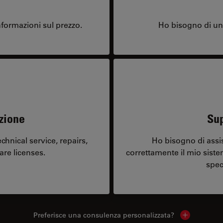
formazioni sul prezzo.
Ho bisogno di una
zione
Sup
hnical service, repairs,
Ho bisogno di assi
are licenses.
correttamente il mio sist
spec
Preferisce una consulenza personalizzata?
Show local 