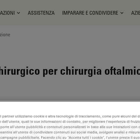
AZIONI
ASSISTENZA
IMPARARE E CONDIVIDERE
AZI
zione
rurgico per chirurgia oftalmic
mente
ri partner utilizziamo cookie e altre tecnologie di tracciamento, come pure alcuni dei da
 dall'utente, quali le sue informazioni di contatto, per migliorare l'esperienza di fruizi
oporre all'utente pubblicità e contenuti personalizzati in base alle sue interazioni con q
andimento
nsentire all'utente di condividere contenuti sui social media, svolgere analisi e misurar
 step,
 campagne pubblicitarie. Facendo clic su "Accetta tutti i cookie", l'utente presta il s