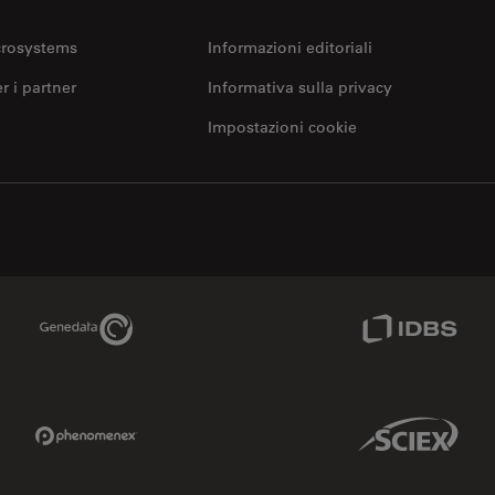
crosystems
Informazioni editoriali
er i partner
Informativa sulla privacy
Impostazioni cookie
Genedata Link
IDBS Link
Phenomenex Link
Sciex Link