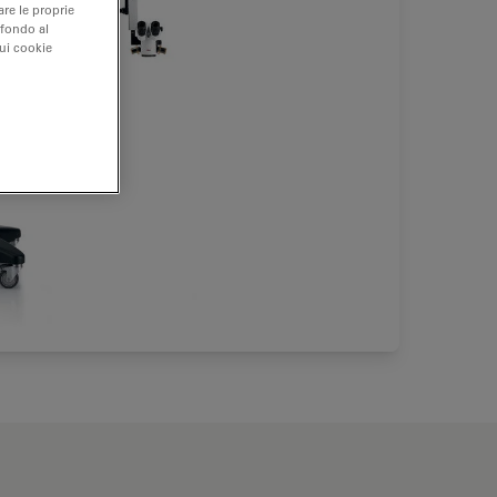
are le proprie
 fondo al
sui cookie