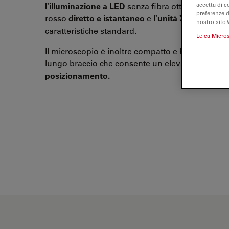
accetta di c
l'illuminazione a LED
senza fibra ottica per il rif
preferenze 
rosso
diretto e istantaneo
e
l'unità XY aggiorna
nostro sito 
caratteristiche standard.
Leica Micro
Il microscopio è inoltre compatto e ha uno
stati
lungo braccio che consente un elevato grado di
posizionamento.