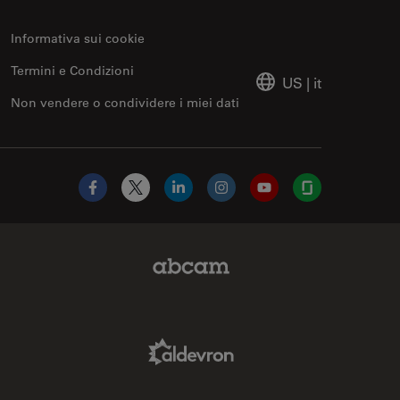
Informativa sui cookie
Termini e Condizioni
US
|
it
Non vendere o condividere i miei dati
Facebook
X
LinkedIn
Instagram
YouTube
Glassdoor
Abcam Limited Link
Aldevron Link