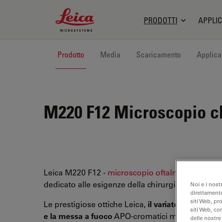
Leica Microsystems Logo
PRODOTTI
APPLIC
Prodotto
Media
Scaricamento
Applica
M220 F12
Microscopio chi
Leica M220 F12 -
microscopio oftalmico
è total
dedicato alle esigenze della
chirurgia oftalmica.
Noi e i nost
direttamente
siti Web, pr
Le prestigiose ottiche Leica,
il variatore di ingr
siti Web, co
e la messa a fuoco
APO-cromatici motorizzati a 5
delle nostre