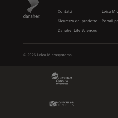
Footer
Contatti
Leica Mi
Sicurezza del prodotto
Portali p
Danaher Life Sciences
© 2026 Leica Microsystems
Beckman Coulter Link
Molecular Devices Link