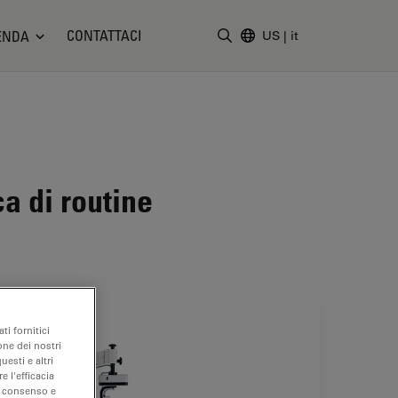
CONTATTACI
ENDA
US
|
it
Inserire il termine di ricerc
a di routine
ti fornitici
one dei nostri
uesti e altri
e l'efficacia
uo consenso e