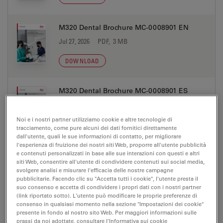
M320 Dental Brochure MC-0008901 EN
Jul 27, 2026
PDF, 3 MB
DOWNLOAD
M320 Dental Brochure MC-0008901 ES
Jul 27, 2026
PDF, 3 MB
Noi e i nostri partner utilizziamo cookie e altre tecnologie di
DOWNLOAD
tracciamento, come pure alcuni dei dati fornitici direttamente
dall'utente, quali le sue informazioni di contatto, per migliorare
l'esperienza di fruizione dei nostri siti Web, proporre all'utente pubblicità
M320 Dental Brochure MC-0008901 FR
e contenuti personalizzati in base alle sue interazioni con questi e altri
siti Web, consentire all'utente di condividere contenuti sui social media,
Jul 27, 2026
PDF, 3 MB
svolgere analisi e misurare l'efficacia delle nostre campagne
pubblicitarie. Facendo clic su "Accetta tutti i cookie", l'utente presta il
DOWNLOAD
suo consenso e accetta di condividere i propri dati con i nostri partner
(link riportato sotto). L'utente può modificare le proprie preferenze di
consenso in qualsiasi momento nella sezione "Impostazioni dei cookie"
presente in fondo al nostro sito Web. Per maggiori informazioni sulle
M320 Dental Brochure MC-0008901 IT
prassi da noi adottate, consultare l'Informativa sui cookie