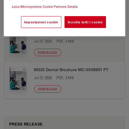
Jul 27, 2026
PDF, 3 MB
Leica Microsystems Cookie Partners Details
DOWNLOAD
Impostazioni cookie
Accetta tutti i cookie
M320 Dental Brochure MC-0008901 JP
Jul 27, 2026
PDF, 3 MB
DOWNLOAD
M320 Dental Brochure MC-0008901 PT
Jul 27, 2026
PDF, 3 MB
DOWNLOAD
PRESS RELEASE