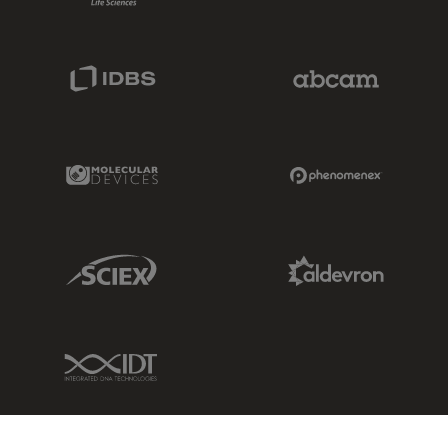
IDBS Link
Abcam Limited
Molecular Devices Link
Phenomenex L
Sciex Link
Aldevron Link
IDT Link