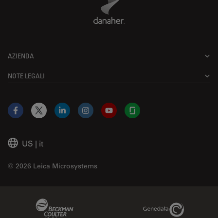
AZIENDA
NOTE LEGALI
Facebook
X
LinkedIn
Instagram
YouTube
Glassdoor
US
|
it
© 2026 Leica Microsystems
Beckman Coulter Link
Genedata Link