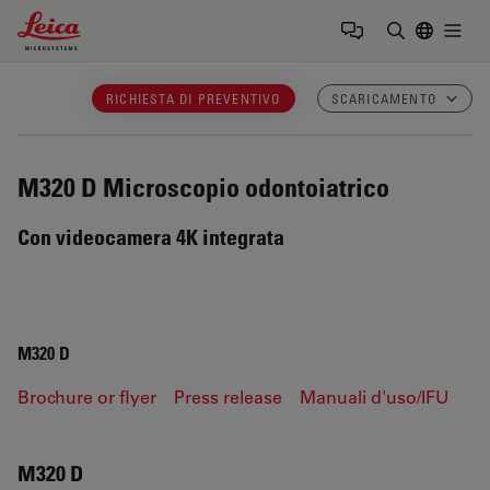
Leica Microsystems Logo
Togg
Inserire il 
RICHIESTA DI PREVENTIVO
SCARICAMENTO
M320 D
Microscopio odontoiatrico
Con videocamera 4K integrata
M320 D
Brochure or flyer
Press release
Manuali d'uso/IFU
M320 D