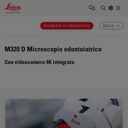
Leica Microsystems Logo
Togg
Inserire il 
RICHIESTA DI PREVENTIVO
MEDIA
M320 D
Microscopio odontoiatrico
Con videocamera 4K integrata