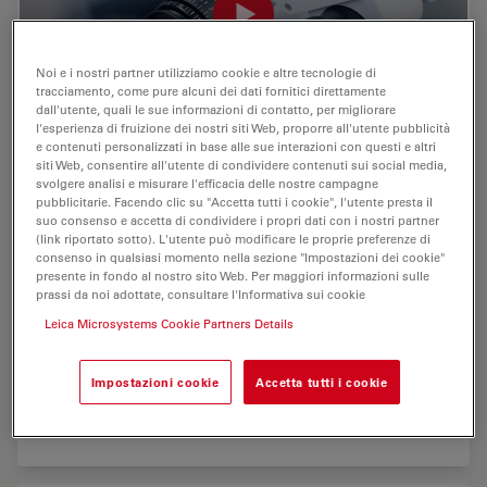
Noi e i nostri partner utilizziamo cookie e altre tecnologie di
tracciamento, come pure alcuni dei dati fornitici direttamente
dall'utente, quali le sue informazioni di contatto, per migliorare
l'esperienza di fruizione dei nostri siti Web, proporre all'utente pubblicità
e contenuti personalizzati in base alle sue interazioni con questi e altri
siti Web, consentire all'utente di condividere contenuti sui social media,
M320 Dental Microscope with 4K Camera and
svolgere analisi e misurare l'efficacia delle nostre campagne
pubblicitarie. Facendo clic su "Accetta tutti i cookie", l'utente presta il
Leica View App
suo consenso e accetta di condividere i propri dati con i nostri partner
(link riportato sotto). L'utente può modificare le proprie preferenze di
Inspired by and developed for dentists
consenso in qualsiasi momento nella sezione "Impostazioni dei cookie"
presente in fondo al nostro sito Web. Per maggiori informazioni sulle
Enjoy high-end visualization during surgical and non-
prassi da noi adottate, consultare l'Informativa sui cookie
surgical dental procedures, benefit from increased
Leica Microsystems Cookie Partners Details
physical comfort, and show your expertise to peers and
patients with astounding 4K images. Learn more. (Link
to product page)
Impostazioni cookie
Accetta tutti i cookie
We would like to thank our…