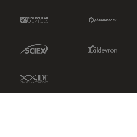
Molecular Devices Link
Phenomenex L
Sciex Link
Aldevron Link
IDT Link