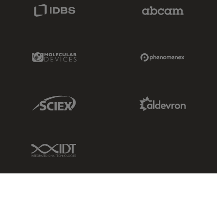
IDBS Link
Abcam Limited
Molecular Devices Link
Phenomenex L
Sciex Link
Aldevron Link
IDT Link