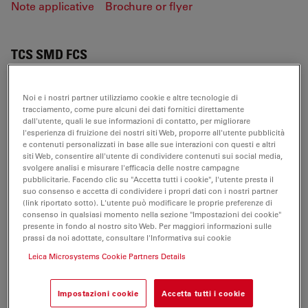
Note applicative
Brochure or flyer
TCS SMD FCS
Noi e i nostri partner utilizziamo cookie e altre tecnologie di
tracciamento, come pure alcuni dei dati fornitici direttamente
NOTE APPLICATIVE
dall'utente, quali le sue informazioni di contatto, per migliorare
l'esperienza di fruizione dei nostri siti Web, proporre all'utente pubblicità
e contenuti personalizzati in base alle sue interazioni con questi e altri
SMD FCS Basics-AppLetter.EN
siti Web, consentire all'utente di condividere contenuti sui social media,
Jul 27, 2026
PDF, 1,014 KB
svolgere analisi e misurare l'efficacia delle nostre campagne
pubblicitarie. Facendo clic su "Accetta tutti i cookie", l'utente presta il
suo consenso e accetta di condividere i propri dati con i nostri partner
DOWNLOAD
(link riportato sotto). L'utente può modificare le proprie preferenze di
consenso in qualsiasi momento nella sezione "Impostazioni dei cookie"
presente in fondo al nostro sito Web. Per maggiori informazioni sulle
SMD FRETwith FLIM-AppLetter.EN
prassi da noi adottate, consultare l'Informativa sui cookie
Jul 27, 2026
PDF, 1 MB
Leica Microsystems Cookie Partners Details
DOWNLOAD
Impostazioni cookie
Accetta tutti i cookie