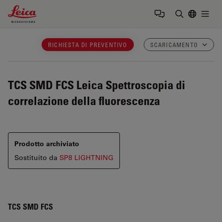
Leica Microsystems Logo
Togg
Inserire il 
RICHIESTA DI PREVENTIVO
SCARICAMENTO
TCS SMD FCS Leica
Spettroscopia di
correlazione della fluorescenza
Prodotto archiviato
Sostituito da
SP8 LIGHTNING
TCS SMD FCS