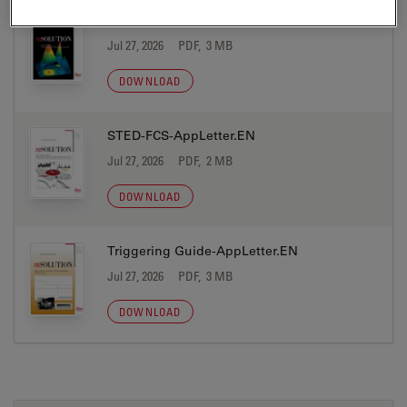
SMD Label-free FLIM-AppLetter.EN
Jul 27, 2026
PDF, 3 MB
DOWNLOAD
STED-FCS-AppLetter.EN
Jul 27, 2026
PDF, 2 MB
DOWNLOAD
Triggering Guide-AppLetter.EN
Jul 27, 2026
PDF, 3 MB
DOWNLOAD