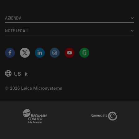
AZIENDA
NOTE LEGALI
Facebook
X
LinkedIn
Instagram
YouTube
Glassdoor
US
|
it
© 2026 Leica Microsystems
Beckman Coulter Link
Genedata Link