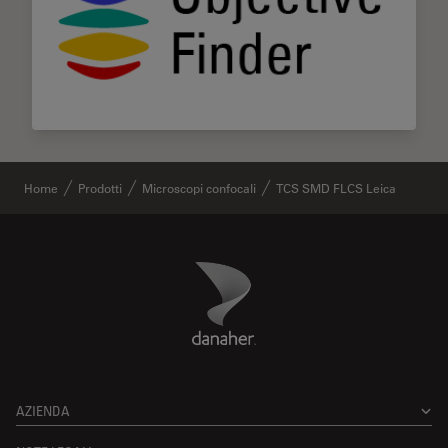
Home
Prodotti
Microscopi confocali
TCS SMD FLCS Leica
Danaher Logo
Footer
AZIENDA