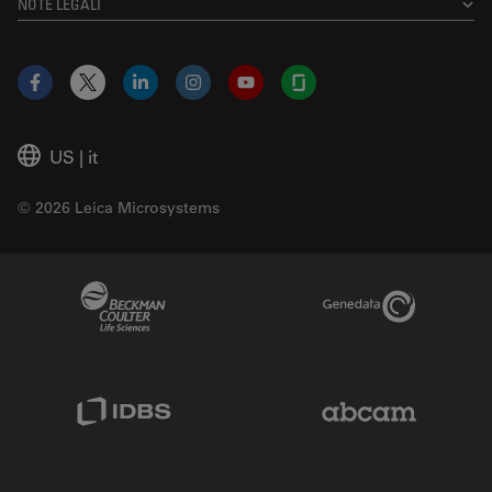
NOTE LEGALI
Facebook
X
LinkedIn
Instagram
YouTube
Glassdoor
US
|
it
© 2026 Leica Microsystems
Beckman Coulter Link
Genedata Link
IDBS Link
Abcam Limited