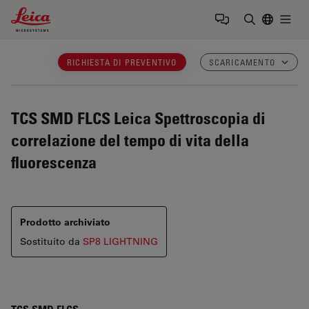
Leica Microsystems Logo
Togg
Inserire il 
RICHIESTA DI PREVENTIVO
SCARICAMENTO
TCS SMD FLCS Leica
Spettroscopia di
correlazione del tempo di vita della
fluorescenza
Prodotto archiviato
Sostituito da
SP8 LIGHTNING