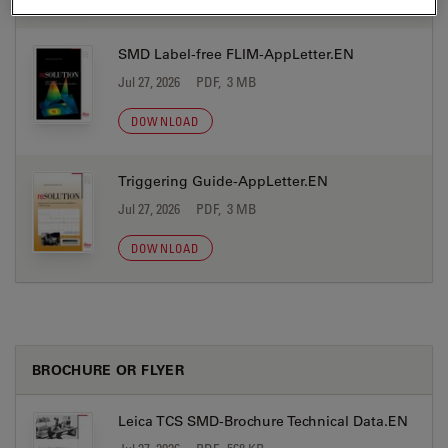
SMD Label-free FLIM-AppLetter.EN
Jul 27, 2026
PDF, 3 MB
DOWNLOAD
Triggering Guide-AppLetter.EN
Jul 27, 2026
PDF, 3 MB
DOWNLOAD
BROCHURE OR FLYER
Leica TCS SMD-Brochure Technical Data.EN