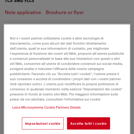
TCS SMD FLCS
Note applicative
Brochure or flyer
TCS SMD FLCS
Noi e i nostri partner utilizziamo cookie e altre tecnologie di
tracciamento, come pure alcuni dei dati fornitici direttamente
dall'utente, quali le sue informazioni di contatto, per migliorare
l'esperienza di fruizione dei nostri siti Web, proporre all'utente pubblicità
NOTE APPLICATIVE
e contenuti personalizzati in base alle sue interazioni con questi e altri
siti Web, consentire all'utente di condividere contenuti sui social media,
svolgere analisi e misurare l'efficacia delle nostre campagne
pubblicitarie. Facendo clic su "Accetta tutti i cookie", l'utente presta il
SMD FCS Basics-AppLetter.EN
suo consenso e accetta di condividere i propri dati con i nostri partner
Jul 27, 2026
PDF, 1,014 KB
(link riportato sotto). L'utente può modificare le proprie preferenze di
consenso in qualsiasi momento nella sezione "Impostazioni dei cookie"
presente in fondo al nostro sito Web. Per maggiori informazioni sulle
DOWNLOAD
prassi da noi adottate, consultare l'Informativa sui cookie
Leica Microsystems Cookie Partners Details
SMD FRETwith FLIM-AppLetter.EN
Jul 27, 2026
PDF, 1 MB
Impostazioni cookie
Accetta tutti i cookie
DOWNLOAD