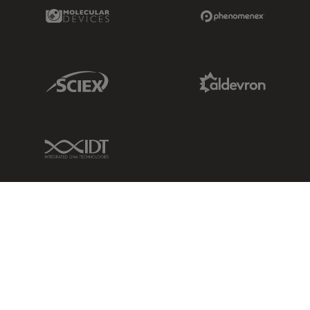
Molecular Devices Link
Phenomenex L
Sciex Link
Aldevron Link
IDT Link