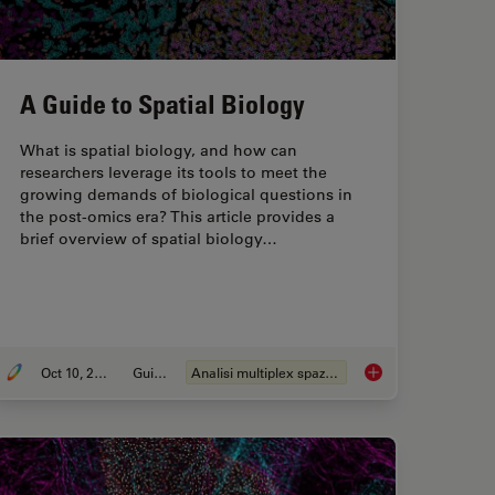
A Guide to Spatial Biology
What is spatial biology, and how can
researchers leverage its tools to meet the
growing demands of biological questions in
the post-omics era? This article provides a
brief overview of spatial biology…
Oct 10, 2024
Guida
Analisi multiplex spaziale
g Research with Spatial Proteomics Workflows
A Guide to Spatial B