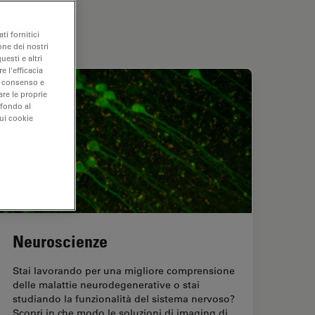
ti fornitici
one dei nostri
uesti e altri
e l'efficacia
uo consenso e
are le proprie
 fondo al
sui cookie
Neuroscienze
Stai lavorando per una migliore comprensione
delle malattie neurodegenerative o stai
studiando la funzionalità del sistema nervoso?
Scopri in che modo le soluzioni di imaging di