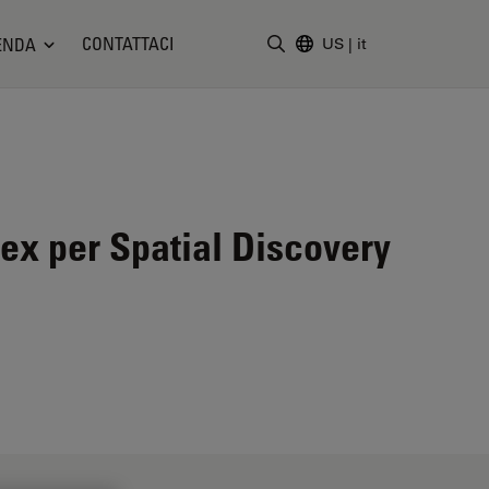
CONTATTACI
ENDA
US
|
it
Inserire il termine di ricerc
lex per Spatial Discovery