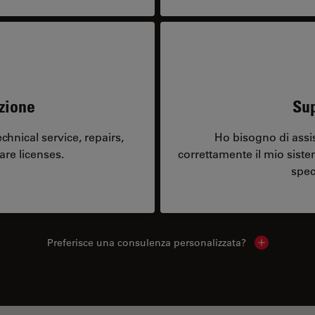
zione
Sup
hnical service, repairs,
Ho bisogno di assi
are licenses.
correttamente il mio sist
spec
Preferisce una consulenza personalizzata?
Show local 