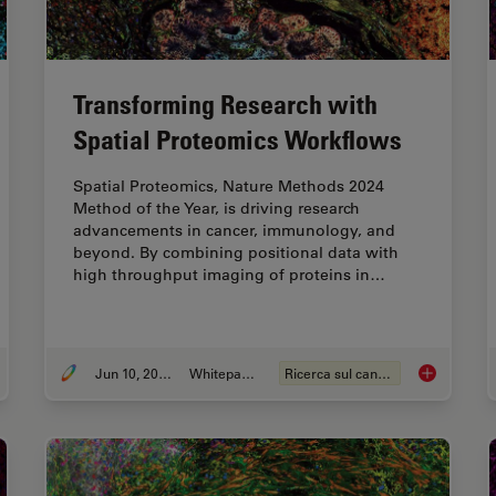
Transforming Research with
Spatial Proteomics Workflows
Spatial Proteomics, Nature Methods 2024
Method of the Year, is driving research
advancements in cancer, immunology, and
beyond. By combining positional data with
high throughput imaging of proteins in…
Jun 10, 2025
Whitepaper
Ricerca sul cancro
 to Streamline High-Plex Imaging for 3D Spatial Omics Advances
Transformin