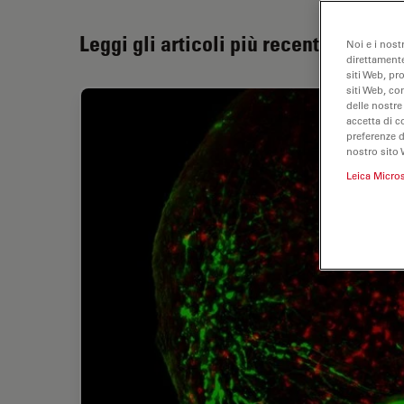
Leggi gli articoli più recenti
Noi e i nost
direttamente
siti Web, pr
siti Web, co
delle nostre
accetta di c
preferenze 
nostro sito 
Leica Micro