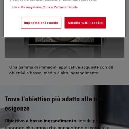
Leica Microsystems Cookie Partners Details
Impostazioni cookie
Accetta tutti i cookie
Una gamma di immagini applicative acquisite con gli
obiettivi a basso, medio e alto ingrandimento.
Trova l'obiettivo più adatto alle tue
esigenze
Obiettivo a basso ingrandimento:
ideale per
panoramiche ampie che consentono di cercare e