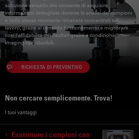
soluzione versatile che consente di acquisire
informazioni dettagliate durante le analisi dei campioni
e nello stesso momento rimanere concentrati sul
lavoro, grazie al comodo funzionamento e migliorare
così l'affidabilità dei risultati grazie a condizioni di
imaging riproducibili.
RICHIESTA DI PREVENTIVO
Non cercare semplicemente. Trova!
I tuoi vantaggi
Esaminare i campioni con
1