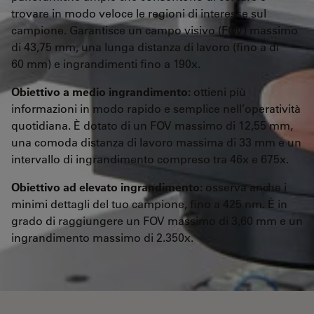
trovare in modo veloce le regioni di interesse sul
campione. Garantisce un campo visivo (FOV) massimo
di 43,75 mm, una lunga distanza di lavoro (fino a di
60 mm) e ingrandimenti fino a 190x.
Obiettivo a medio ingrandimento:
ottieni più
informazioni in modo rapido e semplice nell’operatività
quotidiana. È dotato di un FOV massimo di 12,55 mm,
una comoda distanza di lavoro massima di 33 mm e un
intervallo di ingrandimento compreso tra 46x e 675x.
Obiettivo ad elevato ingrandimento:
osserva anche i
minimi dettagli del tuo campione, fino a 425 nm. È in
grado di raggiungere un FOV massimo di 3,60 mm e un
ingrandimento massimo di 2.350x.