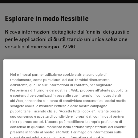
Esplorare in modo flessibile
Ricava informazioni dettagliate dall'analisi dei guasti e
per le applicazioni di & utilizzando un'unica soluzione
versatile: il microscopio DVM6.
Analizza diversi campioni con facilità
Noi e i nostri partner utilizziamo cookie e altre tecnologie di
Passa in modo facile e rapido dall'ingrandimento
tracciamento, come pure alcuni dei dati fornitici direttamente
macro a quello micro:
acquisisci la panoramica del tuo
dall'utente, quali le sue informazioni di contatto, per migliorare
l'esperienza di fruizione dei nostri siti Web, proporre all'utente pubblicità
campione e scopri rapidamente i dettagli più precisi
e contenuti personalizzati in base alle sue interazioni con questi e altri
grazie alla gamma di zoom 16:1 e ai tre obiettivi
siti Web, consentire all'utente di condividere contenuti sui social media,
svolgere analisi e misurare l'efficacia delle nostre campagne
parafocali PlanApo. Osserva i dettagli fino a
pubblicitarie. Facendo clic su "Accetta tutti i cookie", l'utente presta il
0,4 micrometri.
suo consenso e accetta di condividere i propri dati con i nostri partner
(link riportato sotto). L'utente può modificare le proprie preferenze di
consenso in qualsiasi momento nella sezione "Impostazioni dei cookie"
presente in fondo al nostro sito Web. Per maggiori informazioni sulle
prassi da noi adottate, consultare l'Informativa sui cookie