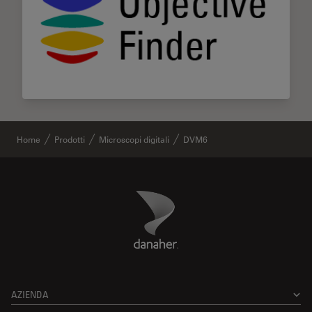
Home
Prodotti
Microscopi digitali
DVM6
Danaher Logo
Footer
AZIENDA