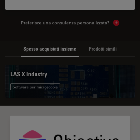
Preferisce una consulenza personalizzata?
Show local 
Spesso acquistati insieme
Prodotti simili
LAS X Industry
Software per microscopia