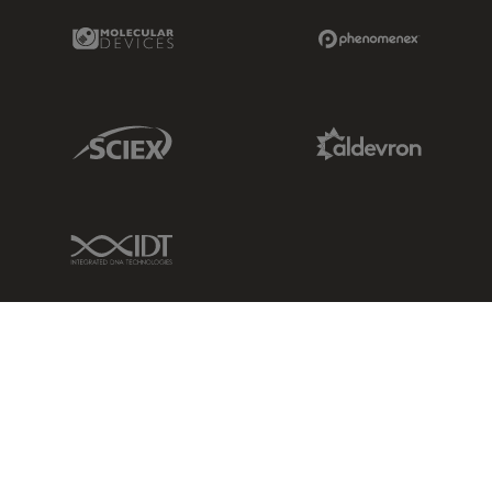
Molecular Devices Link
Phenomenex L
Sciex Link
Aldevron Link
IDT Link