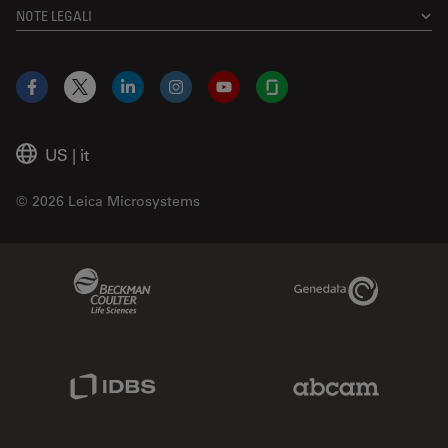
NOTE LEGALI
Facebook
X
LinkedIn
Instagram
YouTube
Glassdoor
US
|
it
© 2026 Leica Microsystems
Beckman Coulter Link
Genedata Link
IDBS Link
Abcam Limited