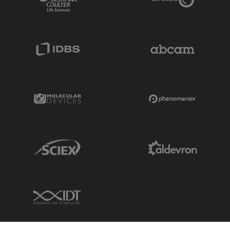
IDBS Link
Abcam Limited
Molecular Devices Link
Phenomenex L
Sciex Link
Aldevron Link
IDT Link