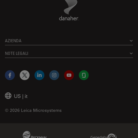
AZIENDA
NOTE LEGALI
Facebook
X
LinkedIn
Instagram
YouTube
Glassdoor
US
|
it
© 2026 Leica Microsystems
Beckman Coulter Link
Genedata Link