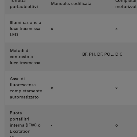
Torretta
Completa
Manuale, codificata
portaobiettivi
motorizzat
Illuminazione a
luce trasmessa
x
x
LED
Metodi di
BF, PH, DF, POL, DIC
contrasto a
luce trasmessa
Asse di
fluorescenza
x
x
completamente
automatizzato
Ruota
portafiltri
interna (IFW) o
-
o
Excitation