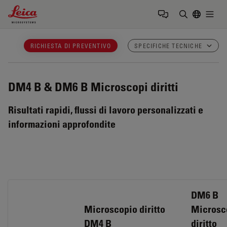
Leica Microsystems Logo
Togg
Inserire il 
RICHIESTA DI PREVENTIVO
SPECIFICHE TECNICHE
DM4 B & DM6 B
Microscopi diritti
Risultati rapidi, flussi di lavoro personalizzati e
informazioni approfondite
DM6 B
Microscopio diritto
Microsc
DM4 B
diritto