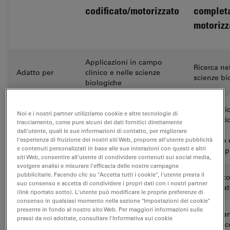
codificato/motorizzato
complet
motorizz
Applicazioni in campo
Ricerca ne
Adatto per
clinico e nelle scienze
scienze bi
biologiche
Panoramic
Noi e i nostri partner utilizziamo cookie e altre tecnologie di
impostazio
tracciamento, come pure alcuni dei dati fornitici direttamente
Panoramica delle
Display
controllo
dall'utente, quali le sue informazioni di contatto, per migliorare
impostazioni
l'esperienza di fruizione dei nostri siti Web, proporre all'utente pubblicità
completo 
e contenuti personalizzati in base alle sue interazioni con questi e altri
microsco
siti Web, consentire all'utente di condividere contenuti sui social media,
svolgere analisi e misurare l'efficacia delle nostre campagne
pubblicitarie. Facendo clic su "Accetta tutti i cookie", l'utente presta il
Meccanico
Messa a fuoco
Meccanico
suo consenso e accetta di condividere i propri dati con i nostri partner
motorizza
(link riportato sotto). L'utente può modificare le proprie preferenze di
consenso in qualsiasi momento nella sezione "Impostazioni dei cookie"
presente in fondo al nostro sito Web. Per maggiori informazioni sulle
Completa
prassi da noi adottate, consultare l'Informativa sui cookie
Parzialmente automatico
Software di
automatic
(opzioni codificate e