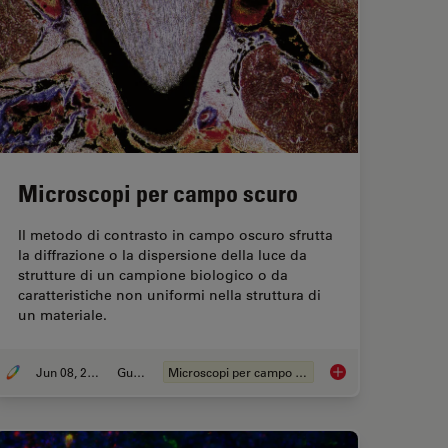
Microscopi per campo scuro
Il metodo di contrasto in campo oscuro sfrutta
la diffrazione o la dispersione della luce da
strutture di un campione biologico o da
caratteristiche non uniformi nella struttura di
un materiale.
Jun 08, 2021
Guida
Microscopi per campo scuro
bjectives
Microscopi per camp