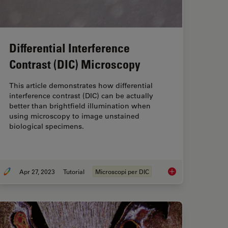
Differential Interference
Contrast (DIC) Microscopy
This article demonstrates how differential
interference contrast (DIC) can be actually
better than brightfield illumination when
using microscopy to image unstained
biological specimens.
Apr 27, 2023
Tutorial
Microscopi per DIC
tion Fluorescence and Reflection-Contrast Microscopy
Differential Interfe