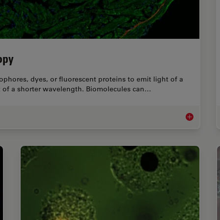
opy
phores, dyes, or fluorescent proteins to emit light of a
ht of a shorter wavelength. Biomolecules can…
A Guide to 