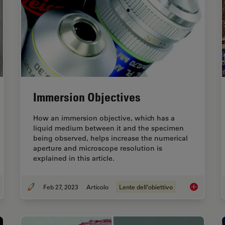
Immersion Objectives
How an immersion objective, which has a
liquid medium between it and the specimen
being observed, helps increase the numerical
aperture and microscope resolution is
explained in this article.
Feb 27, 2023
Articolo
Lente dell’obiettivo
se Contrast and Microscopy
Immersion O