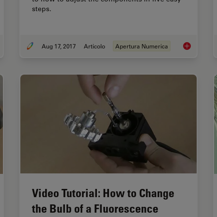
steps.
Aug 17, 2017
Articolo
Apertura Numerica
 Fundamentals and History of Fluorescence and Quantum Dots
Koehler Illu
Video Tutorial: How to Change
the Bulb of a Fluorescence