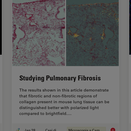
Studying Pulmonary Fibrosis
The results shown in this article demonstrate
that fibrotic and non-fibrotic regions of
collagen present in mouse lung tissue can be
distinguished better with polarized light
compared to brightfield.…
Jan 28, 2021
Casi di studio
Microscopia a Campo Chiaro
trasto di fase
Studying Pu