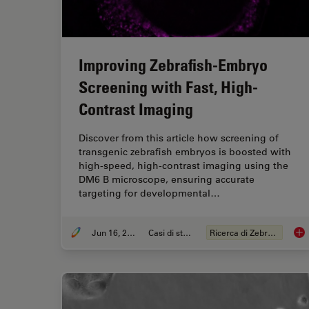
Improving Zebrafish-Embryo
Screening with Fast, High-
Contrast Imaging
Discover from this article how screening of
transgenic zebrafish embryos is boosted with
high-speed, high-contrast imaging using the
DM6 B microscope, ensuring accurate
targeting for developmental…
Jun 16, 2025
Casi di studio
Ricerca di Zebrafish
Imp