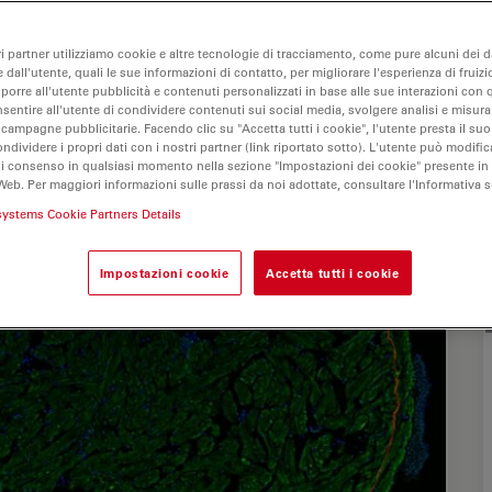
ri partner utilizziamo cookie e altre tecnologie di tracciamento, come pure alcuni dei da
 dall'utente, quali le sue informazioni di contatto, per migliorare l'esperienza di fruizi
oporre all'utente pubblicità e contenuti personalizzati in base alle sue interazioni con q
nsentire all'utente di condividere contenuti sui social media, svolgere analisi e misurar
 campagne pubblicitarie. Facendo clic su "Accetta tutti i cookie", l'utente presta il s
ondividere i propri dati con i nostri partner (link riportato sotto). L'utente può modific
di consenso in qualsiasi momento nella sezione "Impostazioni dei cookie" presente in
Web. Per maggiori informazioni sulle prassi da noi adottate, consultare l'Informativa 
systems Cookie Partners Details
Impostazioni cookie
Accetta tutti i cookie