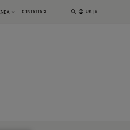
CONTATTACI
ENDA
US
|
it
Inserire il termine di ricerc