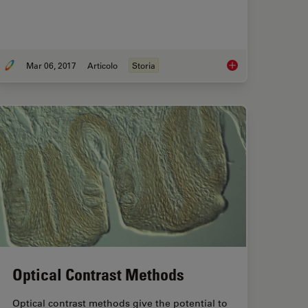
Mar 06, 2017
Articolo
Storia
mination: A Brief History and a Practical Set Up in Five Easy Steps
Milestones in Incide
Optical Contrast Methods
Optical contrast methods give the potential to