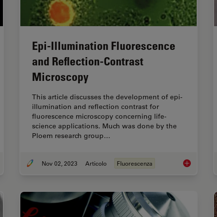
Epi-Illumination Fluorescence
and Reflection-Contrast
Microscopy
This article discusses the development of epi-
illumination and reflection contrast for
fluorescence microscopy concerning life-
science applications. Much was done by the
Ploem research group…
Nov 02, 2023
Articolo
Fluorescenza
roving Zebrafish-Embryo Screening with Fast, High-Contrast Imaging
Epi-Illumina