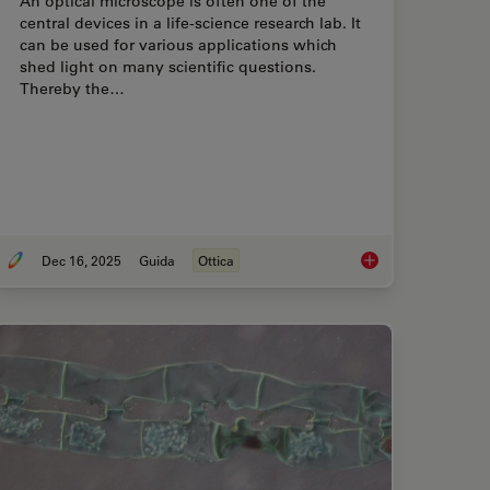
An optical microscope is often one of the
central devices in a life-science research lab. It
can be used for various applications which
shed light on many scientific questions.
Thereby the…
Dec 16, 2025
Guida
Ottica
Fluorescence Microscopy
Factors to Consider