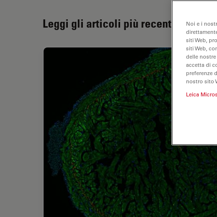
Leggi gli articoli più recenti
Noi e i nost
direttamente
siti Web, pr
siti Web, co
delle nostre
accetta di c
preferenze 
nostro sito 
Leica Micro