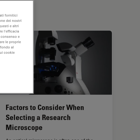
ti fornitici
one dei nostri
uesti e altri
e l'efficacia
uo consenso e
are le proprie
 fondo al
sui cookie
Factors to Consider When
Selecting a Research
Microscope