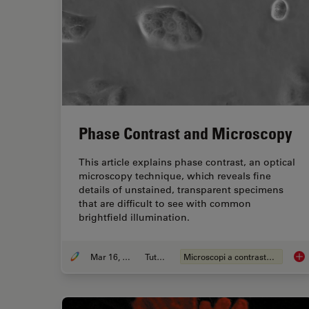
Phase Contrast and Microscopy
This article explains phase contrast, an optical
microscopy technique, which reveals fine
details of unstained, transparent specimens
that are difficult to see with common
brightfield illumination.
Mar 16, 2023
Tutorial
Microscopi a contrasto di fase
Pha