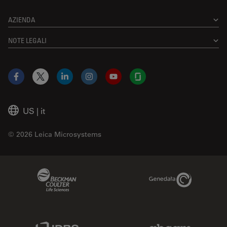
AZIENDA
NOTE LEGALI
Facebook
X
LinkedIn
Instagram
YouTube
Glassdoor
US
|
it
© 2026 Leica Microsystems
Beckman Coulter Link
Genedata Link
IDBS Link
Abcam Limited