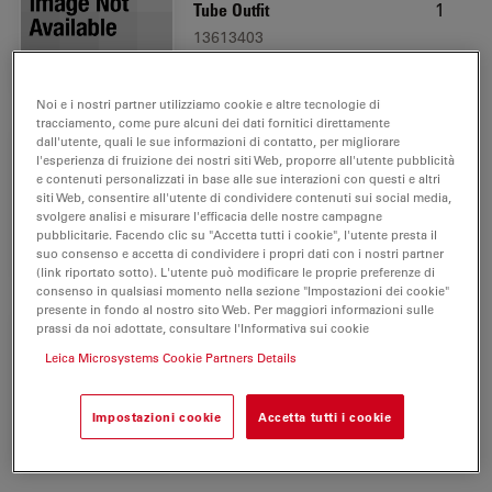
1
Tube Outfit
13613403
Noi e i nostri partner utilizziamo cookie e altre tecnologie di
tracciamento, come pure alcuni dei dati fornitici direttamente
dall'utente, quali le sue informazioni di contatto, per migliorare
l'esperienza di fruizione dei nostri siti Web, proporre all'utente pubblicità
Flexacam i5 (Compound)
e contenuti personalizzati in base alle sue interazioni con questi e altri
1
siti Web, consentire all'utente di condividere contenuti sui social media,
12730537
svolgere analisi e misurare l'efficacia delle nostre campagne
pubblicitarie. Facendo clic su "Accetta tutti i cookie", l'utente presta il
suo consenso e accetta di condividere i propri dati con i nostri partner
(link riportato sotto). L'utente può modificare le proprie preferenze di
consenso in qualsiasi momento nella sezione "Impostazioni dei cookie"
presente in fondo al nostro sito Web. Per maggiori informazioni sulle
prassi da noi adottate, consultare l'Informativa sui cookie
Leica Microsystems Cookie Partners Details
U.S. power cord
1
13613900
Impostazioni cookie
Accetta tutti i cookie