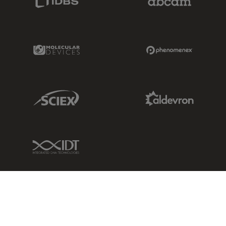
Molecular Devices Link
Phenomenex L
Sciex Link
Aldevron Link
IDT Link