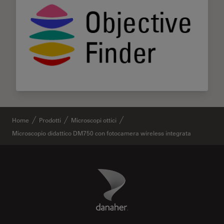
Home
Prodotti
Microscopi ottici
Microscopio didattico DM750 con fotocamera wireless integrata
Danaher Logo
Footer