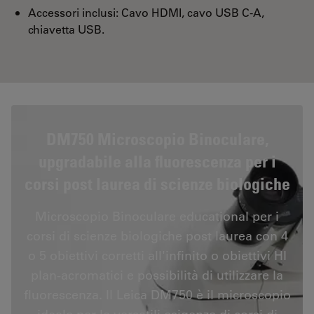
Accessori inclusi: Cavo HDMI, cavo USB C-A,
chiavetta USB.
DM750 Microscopio Binoculare,
upgradabile alla fluorescenza per i
corsi post laurea di scienze biologiche
Microscopio Binoculare educational per i
corsi di scienze biologiche post laurea con 4
o 5 obiettivi corretti all'infinito o obiettivi HI
plan-acromatici e possibilità di utilizzare la
fluorescenza. Il Leica DM750 è il microscopio