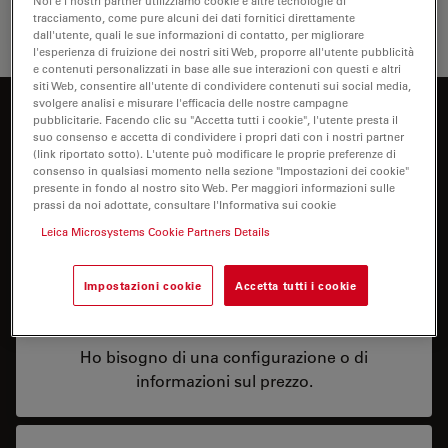
Noi e i nostri partner utilizziamo cookie e altre tecnologie di
tracciamento, come pure alcuni dei dati fornitici direttamente
Microsco
dall'utente, quali le sue informazioni di contatto, per migliorare
l'esperienza di fruizione dei nostri siti Web, proporre all'utente pubblicità
e contenuti personalizzati in base alle sue interazioni con questi e altri
siti Web, consentire all'utente di condividere contenuti sui social media,
svolgere analisi e misurare l'efficacia delle nostre campagne
Siete interessati a saperne di più?
pubblicitarie. Facendo clic su "Accetta tutti i cookie", l'utente presta il
suo consenso e accetta di condividere i propri dati con i nostri partner
Parli con i nostri esperti.
(link riportato sotto). L'utente può modificare le proprie preferenze di
consenso in qualsiasi momento nella sezione "Impostazioni dei cookie"
presente in fondo al nostro sito Web. Per maggiori informazioni sulle
prassi da noi adottate, consultare l'Informativa sui cookie
Leica Microsystems Cookie Partners Details
Impostazioni cookie
Accetta tutti i cookie
Prezzo
Ho bisogno di una configurazione o di
informazioni sul prezzo.