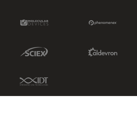
Molecular Devices Link
Phenomenex L
Sciex Link
Aldevron Link
IDT Link