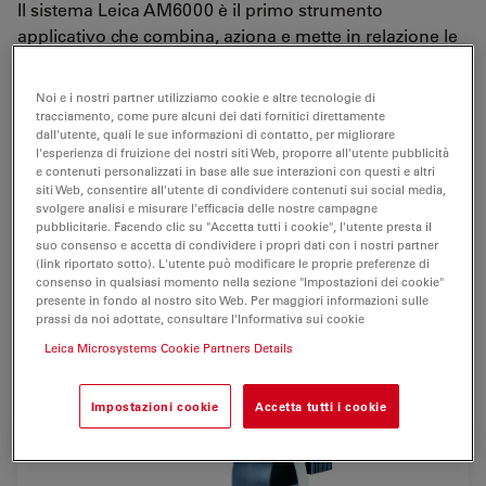
Il sistema Leica AM6000 è il primo strumento
applicativo che combina, aziona e mette in relazione le
funzioni di un
microscopio invertito completamente
automatizzato per la ricerca
con quelle di
Noi e i nostri partner utilizziamo cookie e altre tecnologie di
micromanipolatori elettronici
.
tracciamento, come pure alcuni dei dati fornitici direttamente
dall'utente, quali le sue informazioni di contatto, per migliorare
l'esperienza di fruizione dei nostri siti Web, proporre all'utente pubblicità
Tutte le principali funzioni del microscopio e dei
e contenuti personalizzati in base alle sue interazioni con questi e altri
micromanipolatori sono controllate da un'unica unità
siti Web, consentire all'utente di condividere contenuti sui social media,
centrale, eliminando la necessità di alternare i vari
svolgere analisi e misurare l'efficacia delle nostre campagne
pubblicitarie. Facendo clic su "Accetta tutti i cookie", l'utente presta il
componenti del sistema e consentendo
operazioni
suo consenso e accetta di condividere i propri dati con i nostri partner
agevoli e pratiche
.
(link riportato sotto). L'utente può modificare le proprie preferenze di
consenso in qualsiasi momento nella sezione "Impostazioni dei cookie"
presente in fondo al nostro sito Web. Per maggiori informazioni sulle
Ciò si traduce in un funzionamento più sicuro, una
prassi da noi adottate, consultare l'Informativa sui cookie
riduzione delle vibrazioni del sistema e un risparmio di
Leica Microsystems Cookie Partners Details
tempo, sia per il lavoro di routine che per la formazione.
Impostazioni cookie
Accetta tutti i cookie