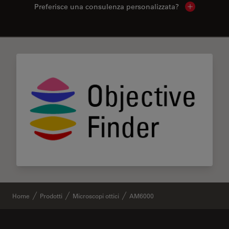
Preferisce una consulenza personalizzata?
Show local 
✕
Home
Prodotti
Microscopi ottici
AM6000