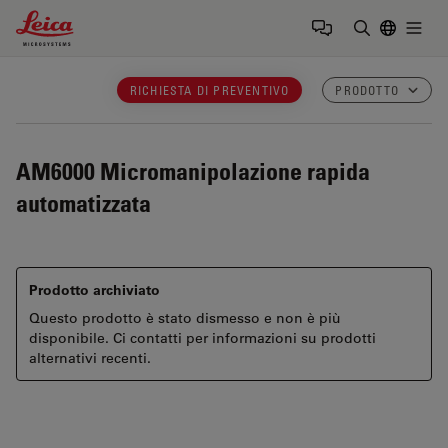
Leica Microsystems Logo
Togg
Inserire il 
RICHIESTA DI PREVENTIVO
PRODOTTO
AM6000
Micromanipolazione rapida
automatizzata
Prodotto archiviato
Questo prodotto è stato dismesso e non è più
disponibile. Ci contatti per informazioni su prodotti
alternativi recenti.