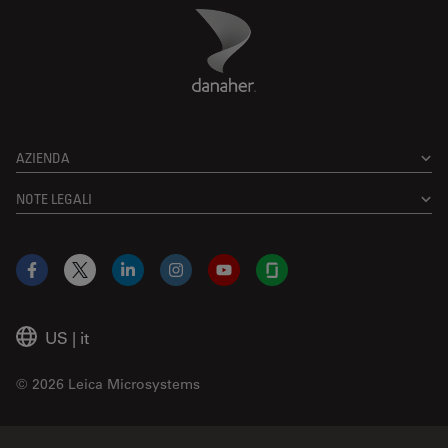
Danaher Logo
Footer
AZIENDA
NOTE LEGALI
Facebook
X
LinkedIn
Instagram
YouTube
Glassdoor
US
|
it
© 2026 Leica Microsystems