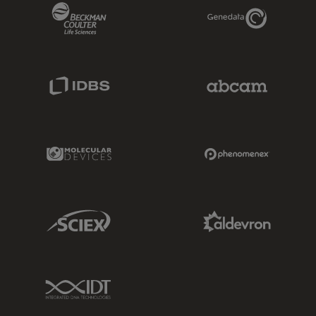
Beckman Coulter Link
Genedata Link
IDBS Link
Abcam Limited
Molecular Devices Link
Phenomenex L
Sciex Link
Aldevron Link
IDT Link