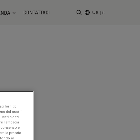
CONTATTACI
ENDA
US
|
it
Inserire il termine di ricerc
ti fornitici
one dei nostri
uesti e altri
e l'efficacia
uo consenso e
are le proprie
 fondo al