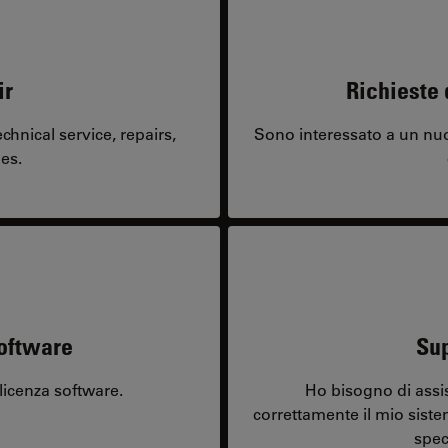
ir
Richieste 
hnical service, repairs,
Sono interessato a un nuo
es.
software
Sup
licenza software.
Ho bisogno di assi
correttamente il mio sist
spec