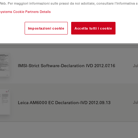
Web. Per maggiori informazioni sulle prassi da noi adottate, consultare l'Informativa 
000
systems Cookie Partners Details
Impostazioni cookie
Accetta tutti i cookie
TIFICATI
Jul
IMSI-Strict Software-Declaration IVD 2012.07.16
Jul
Leica AM6000 EC Declaration-IVD 2012.09.13