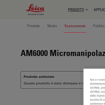
Leica Microsystems Logo
PRODOTTI
APPLIC
Prodotto
Media
Scaricamento
Pubblic
AM6000
Micromanipolazi
Prodotto archiviato
Noi e i nost
Questo prodotto è stato dismesso e non è più disponi
direttamente
siti Web, pr
siti Web, co
delle nostre
accetta di c
preferenze 