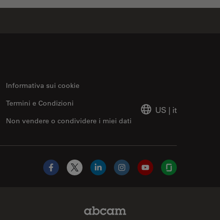
Informativa sui cookie
Termini e Condizioni
US
|
it
Non vendere o condividere i miei dati
Facebook
X
LinkedIn
Instagram
YouTube
Glassdoor
Abcam Limited Link