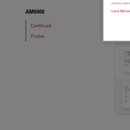
nostro sito 
AM6
AM6000
Leica Micro
Certificati
Poster
CER