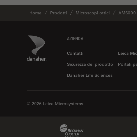
Home
Prodotti
Microscopi ottici
AM6000
Footer
Danaher Logo
AZIENDA
Contatti
Leica Mi
Sicurezza del prodotto
Portali p
Danaher Life Sciences
© 2026 Leica Microsystems
Beckman Coulter Link