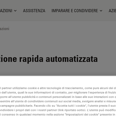
AZIONI
ASSISTENZA
IMPARARE E CONDIVIDERE
AZI
azioni
one rapida automatizzata
ri partner utilizziamo cookie e altre tecnologie di tracciamento, come pure alcuni dei da
bile. Ci contatti per informazioni su prodotti alternativi recenti.
 dall'utente, quali le sue informazioni di contatto, per migliorare l'esperienza di fruizi
oporre all'utente pubblicità e contenuti personalizzati in base alle sue interazioni con q
nsentire all'utente di condividere contenuti sui social media, svolgere analisi e misurar
 campagne pubblicitarie. Facendo clic su "Accetta tutti i cookie", l'utente presta il s
ondividere i propri dati con i nostri partner (link riportato sotto). L'utente può modific
di consenso in qualsiasi momento nella sezione "Impostazioni dei cookie" presente in