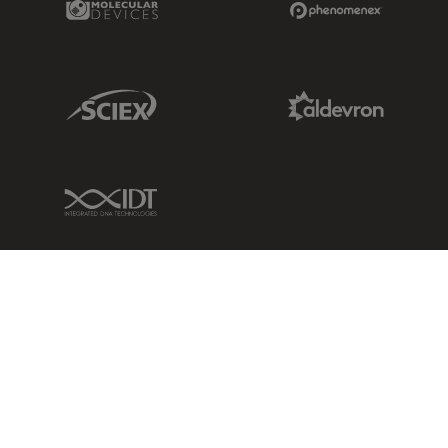
Sciex Link
Aldevron Link
IDT Link