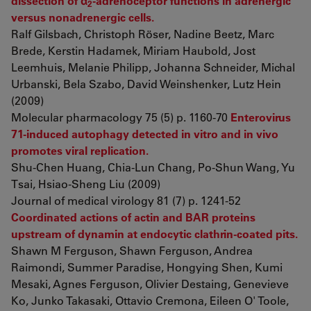
dissection of α
-adrenoceptor functions in adrenergic
2
versus nonadrenergic cells.
Ralf Gilsbach, Christoph Röser, Nadine Beetz, Marc
Brede, Kerstin Hadamek, Miriam Haubold, Jost
Leemhuis, Melanie Philipp, Johanna Schneider, Michal
Urbanski, Bela Szabo, David Weinshenker, Lutz Hein
(2009)
Molecular pharmacology 75 (5) p. 1160-70
Enterovirus
71-induced autophagy detected in vitro and in vivo
promotes viral replication.
Shu-Chen Huang, Chia-Lun Chang, Po-Shun Wang, Yu
Tsai, Hsiao-Sheng Liu (2009)
Journal of medical virology 81 (7) p. 1241-52
Coordinated actions of actin and BAR proteins
upstream of dynamin at endocytic clathrin-coated pits.
Shawn M Ferguson, Shawn Ferguson, Andrea
Raimondi, Summer Paradise, Hongying Shen, Kumi
Mesaki, Agnes Ferguson, Olivier Destaing, Genevieve
Ko, Junko Takasaki, Ottavio Cremona, Eileen O' Toole,