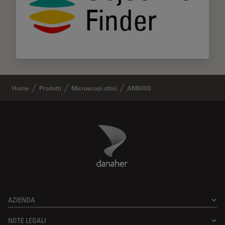
Home
Prodotti
Microscopi ottici
AM6000
Danaher Logo
Footer
AZIENDA
NOTE LEGALI