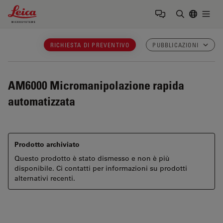
Leica Microsystems Logo
Togg
Inserire il 
RICHIESTA DI PREVENTIVO
PUBBLICAZIONI
AM6000
Micromanipolazione rapida
automatizzata
Prodotto archiviato
Questo prodotto è stato dismesso e non è più
disponibile. Ci contatti per informazioni su prodotti
alternativi recenti.