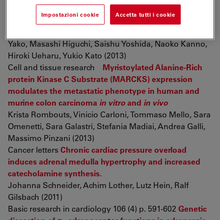
efflux ABC transporter subfamily G2 and stem cell
Impostazioni cookie
Accetta tutti i cookie
antigen 1
Hideo Mitsuishi, Takako Kato, Mo Chen, Li-Yi Cai, Hideji
Yako, Masashi Higuchi, Saishu Yoshida, Naoko Kanno,
Hiroki Ueharu, Yukio Kato (2013)
Cell and tissue research
Myristoylated Alanine-Rich
protein Kinase C Substrate (MARCKS) expression
modulates the metastatic phenotype in human and
murine colon carcinoma
in vitro
and
in vivo
Krista Rombouts, Vinicio Carloni, Tommaso Mello, Sara
Omenetti, Sara Galastri, Stefania Madiai, Andrea Galli,
Massimo Pinzani (2013)
Cancer letters
Chronic cardiac pressure overload
induces adrenal medulla hypertrophy and increased
catecholamine synthesis.
Johanna Schneider, Achim Lother, Lutz Hein, Ralf
Gilsbach (2011)
Basic research in cardiology 106 (4) p. 591-602
Genetic