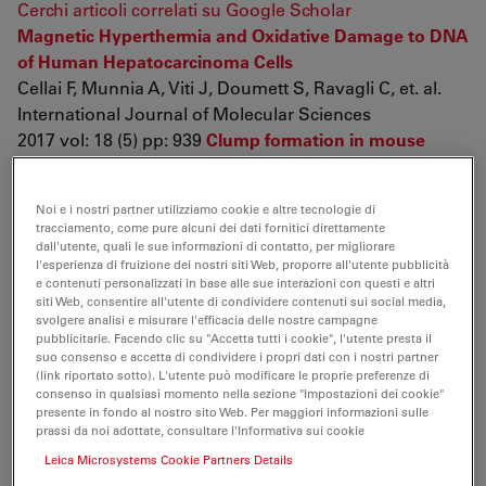
Cerchi articoli correlati su Google Scholar
Magnetic Hyperthermia and Oxidative Damage to DNA
of Human Hepatocarcinoma Cells
Cellai F, Munnia A, Viti J, Doumett S, Ravagli C, et. al.
International Journal of Molecular Sciences
2017 vol: 18 (5) pp: 939
Clump formation in mouse
pituitary-derived non-endocrine cell line Tpit/F1
promotes differentiation into growth-hormone-
Noi e i nostri partner utilizziamo cookie e altre tecnologie di
producing cells
tracciamento, come pure alcuni dei dati fornitici direttamente
Higuchi M, Yoshida S, Kanno N, Mitsuishi H, Ueharu H,
dall'utente, quali le sue informazioni di contatto, per migliorare
l'esperienza di fruizione dei nostri siti Web, proporre all'utente pubblicità
et. al.
e contenuti personalizzati in base alle sue interazioni con questi e altri
Cell and Tissue Research
siti Web, consentire all'utente di condividere contenuti sui social media,
2017 pp: 1-16
The effects for PM2.5 exposure on non-
svolgere analisi e misurare l'efficacia delle nostre campagne
pubblicitarie. Facendo clic su "Accetta tutti i cookie", l'utente presta il
small-cell lung cancer induced motility and
suo consenso e accetta di condividere i propri dati con i nostri partner
proliferation
(link riportato sotto). L'utente può modificare le proprie preferenze di
consenso in qualsiasi momento nella sezione "Impostazioni dei cookie"
Yang B, Chen D, Zhao H, Xiao C
presente in fondo al nostro sito Web. Per maggiori informazioni sulle
SpringerPlus
prassi da noi adottate, consultare l'Informativa sui cookie
2016 vol: 5 (1) pp: 2059
Characterization of a pituitary-
Leica Microsystems Cookie Partners Details
tumor-derived cell line, TtT/GF, that expresses Hoechst