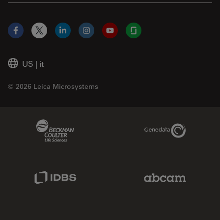
Facebook
X
LinkedIn
Instagram
YouTube
Glassdoor
US
|
it
© 2026 Leica Microsystems
Beckman Coulter Link
Genedata Link
IDBS Link
Abcam Limited
Molecular Devices Link
Phenomenex L