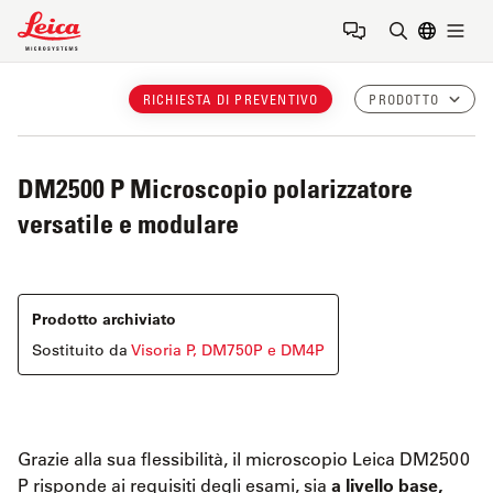
Leica Microsystems Logo
Togg
Inserire il 
RICHIESTA DI PREVENTIVO
PRODOTTO
DM2500 P
Microscopio polarizzatore
versatile e modulare
Prodotto archiviato
Sostituito da
Visoria P, DM750P e DM4P
Grazie alla sua flessibilità, il microscopio Leica DM2500
P risponde ai requisiti degli esami, sia
a livello base,