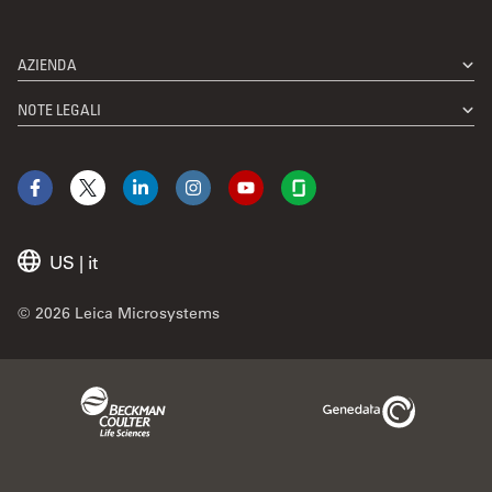
AZIENDA
NOTE LEGALI
Facebook
X
LinkedIn
Instagram
YouTube
Glassdoor
US
|
it
© 2026 Leica Microsystems
Beckman Coulter Link
Genedata Link