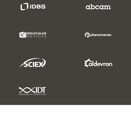
IDBS Link
Abcam Limited
Molecular Devices Link
Phenomenex L
Sciex Link
Aldevron Link
IDT Link