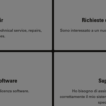
ir
Richieste 
hnical service, repairs,
Sono interessato a un nuo
es.
software
Sup
licenza software.
Ho bisogno di assi
correttamente il mio sist
spec