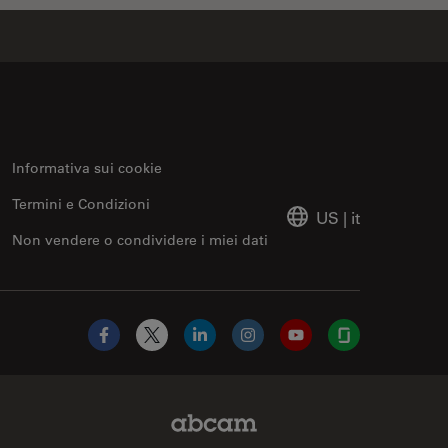
Informativa sui cookie
Termini e Condizioni
US
|
it
Non vendere o condividere i miei dati
Facebook
X
LinkedIn
Instagram
YouTube
Glassdoor
Abcam Limited Link