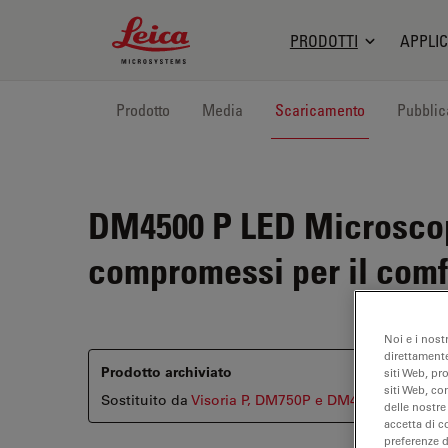
Leica Microsystems Logo
PRODOTTI
APPLIC
Prodotto
Media
Scaricamento
Pubblic
DM4500 P LED
Microscop
compromessi per il comfo
Noi e i nost
direttamente
Prodotto archiviato
siti Web, pr
siti Web, co
Sostituito da
Visoria P, DM750P e DM4P
delle nostre
accetta di c
preferenze 