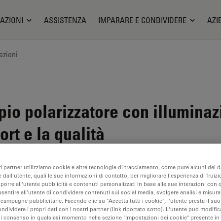
AZIONI
ASSISTENZA
IMPARARE E CONDIVIDERE
AZI
azioni
io polarizzatore con illuminaz
rt e la qualità
ri partner utilizziamo cookie e altre tecnologie di tracciamento, come pure alcuni dei da
 dall'utente, quali le sue informazioni di contatto, per migliorare l'esperienza di fruizi
oporre all'utente pubblicità e contenuti personalizzati in base alle sue interazioni con q
nsentire all'utente di condividere contenuti sui social media, svolgere analisi e misurar
 campagne pubblicitarie. Facendo clic su "Accetta tutti i cookie", l'utente presta il s
ondividere i propri dati con i nostri partner (link riportato sotto). L'utente può modific
di consenso in qualsiasi momento nella sezione "Impostazioni dei cookie" presente in