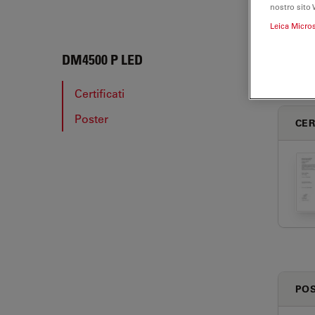
nostro sito 
Leica Micro
DM45
DM4500 P LED
Certificati
Poster
CER
PO