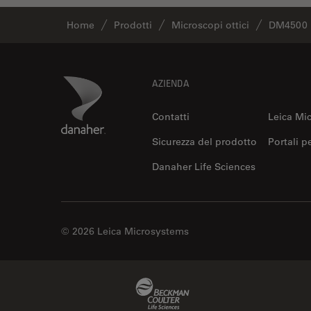
Home
Prodotti
Microscopi ottici
DM4500 
Footer
Danaher Logo
AZIENDA
Contatti
Leica Mi
Sicurezza del prodotto
Portali p
Danaher Life Sciences
© 2026 Leica Microsystems
Beckman Coulter Link