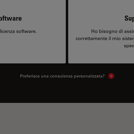
software
Sup
licenza software.
Ho bisogno di assi
correttamente il mio sist
spec
Preferisce una consulenza personalizzata?
Show local 