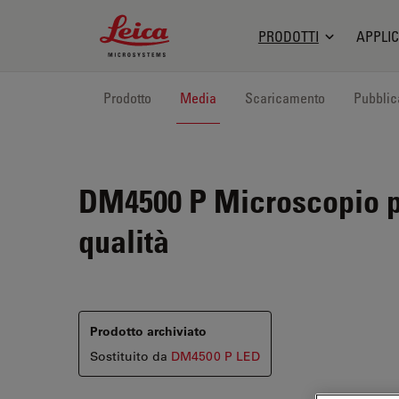
Leica Microsystems Logo
PRODOTTI
APPLIC
Prodotto
Media
Scaricamento
Pubblic
DM4500 P
Microscopio po
qualità
Prodotto archiviato
Sostituito da
DM4500 P LED