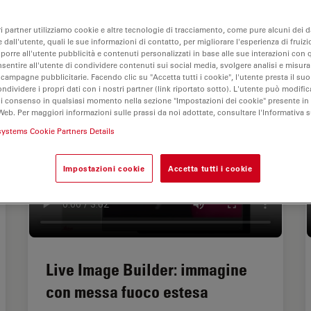
ri partner utilizziamo cookie e altre tecnologie di tracciamento, come pure alcuni dei da
 dall'utente, quali le sue informazioni di contatto, per migliorare l'esperienza di fruizi
oporre all'utente pubblicità e contenuti personalizzati in base alle sue interazioni con q
nsentire all'utente di condividere contenuti sui social media, svolgere analisi e misurar
 campagne pubblicitarie. Facendo clic su "Accetta tutti i cookie", l'utente presta il s
ondividere i propri dati con i nostri partner (link riportato sotto). L'utente può modific
di consenso in qualsiasi momento nella sezione "Impostazioni dei cookie" presente in
Web. Per maggiori informazioni sulle prassi da noi adottate, consultare l'Informativa 
systems Cookie Partners Details
Impostazioni cookie
Accetta tutti i cookie
Live Image Builder: immagine
con messa fuoco estesa