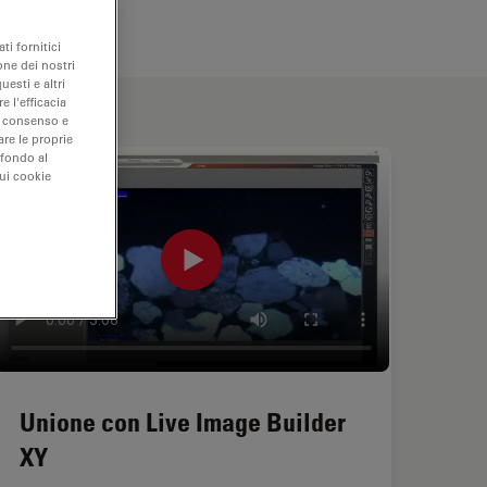
ti fornitici
one dei nostri
uesti e altri
e l'efficacia
uo consenso e
are le proprie
 fondo al
sui cookie
Unione con Live Image Builder
XY