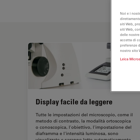
Noi e i nost
direttamente
siti Web, pr
siti Web, co
delle nostre
accetta di c
preferenze 
nostro sito 
Leica Micro
Display facile da leggere
Tutte le impostazioni del microscopio, come il
metodo di contrasto, la modalità ortoscopica
o conoscopica, l'obiettivo, l'impostazione del
diaframma e l'intensità luminosa, sono
visualizzate e saranno lette automaticamente