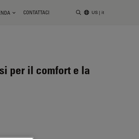
CONTATTACI
ENDA
US
|
it
Inserire il termine di ricerc
 per il comfort e la