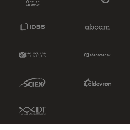
IDBS Link
Abcam Limited
Molecular Devices Link
Phenomenex L
Sciex Link
Aldevron Link
IDT Link