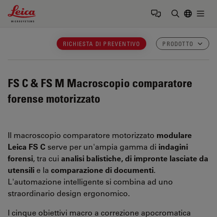
Leica Microsystems Logo
Togg
Inserire il 
RICHIESTA DI PREVENTIVO
PRODOTTO
FS C & FS M
Macroscopio comparatore
forense motorizzato
Il macroscopio comparatore motorizzato
modulare
Leica FS C
serve per un'ampia gamma di
indagini
forensi
, tra cui
analisi balistiche, di impronte lasciate da
utensili
e la
comparazione di documenti
.
L'automazione intelligente si combina ad uno
straordinario design ergonomico.
I cinque obiettivi macro a correzione apocromatica