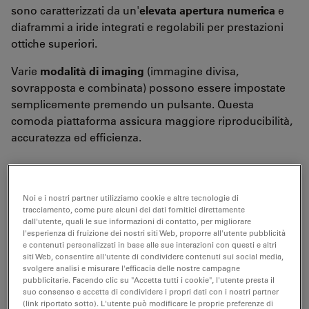
sono caratterizzati da un'
elevata apertura numerica
e
diaframmi a iride integrati e regolabili per prestazioni
ottiche superiori.
Varie
modalità di imaging
(immagine divisa,
sovrapposta e combinata) possono essere impostate
semplicemente premendo un pulsante. Questa
comoda piattaforma assicura maggiore riproducibilità,
accuratezza ed efficienza.
Noi e i nostri partner utilizziamo cookie e altre tecnologie di
tracciamento, come pure alcuni dei dati fornitici direttamente
dall'utente, quali le sue informazioni di contatto, per migliorare
l'esperienza di fruizione dei nostri siti Web, proporre all'utente pubblicità
e contenuti personalizzati in base alle sue interazioni con questi e altri
siti Web, consentire all'utente di condividere contenuti sui social media,
svolgere analisi e misurare l'efficacia delle nostre campagne
pubblicitarie. Facendo clic su "Accetta tutti i cookie", l'utente presta il
suo consenso e accetta di condividere i propri dati con i nostri partner
(link riportato sotto). L'utente può modificare le proprie preferenze di