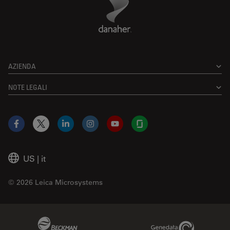
AZIENDA
NOTE LEGALI
Facebook
X
LinkedIn
Instagram
YouTube
Glassdoor
US
|
it
© 2026 Leica Microsystems
Beckman Coulter Link
Genedata Link