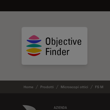
Home
Prodotti
Microscopi ottici
FS M
Footer
Danaher Logo
AZIENDA