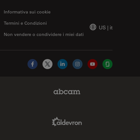
Informativa sui cookie
Termini e Condizioni
US
|
it
Non vendere o condividere i miei dati
Facebook
X
LinkedIn
Instagram
YouTube
Glassdoor
Abcam Limited Link
Aldevron Link