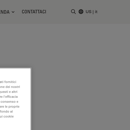
CONTATTACI
ENDA
US
|
it
Inserire il termine di ricerc
ti fornitici
one dei nostri
uesti e altri
e l'efficacia
uo consenso e
are le proprie
 fondo al
sui cookie