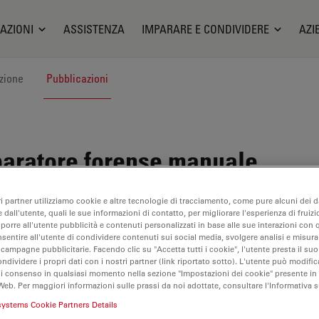
AZIONI
ASSISTENZA
IMPARARE E CONDIVIDERE
AZI
zione
Pubblicazioni
ratore forense manuale
ri partner utilizziamo cookie e altre tecnologie di tracciamento, come pure alcuni dei da
 dall'utente, quali le sue informazioni di contatto, per migliorare l'esperienza di fruizi
oporre all'utente pubblicità e contenuti personalizzati in base alle sue interazioni con q
nsentire all'utente di condividere contenuti sui social media, svolgere analisi e misurar
 campagne pubblicitarie. Facendo clic su "Accetta tutti i cookie", l'utente presta il s
ondividere i propri dati con i nostri partner (link riportato sotto). L'utente può modific
idge Case Images
di consenso in qualsiasi momento nella sezione "Impostazioni dei cookie" presente in
Web. Per maggiori informazioni sulle prassi da noi adottate, consultare l'Informativa 
systems Cookie Partners Details