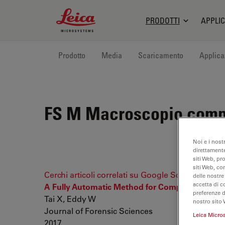
Leica Microsystems Logo
PRODOTTI
APPLIC
Prodotto
Media
Scaricamento
Applica
FS M
Macroscopio compa
Noi e i nost
direttamente
siti Web, pr
siti Web, co
Cerchi articoli correlati su Google Scholar
delle nostre
accetta di c
A Fully Automatic Method for Comparing Cartr
preferenze 
Tai X, Eddy W
nostro sito 
Journal of Forensic Sciences
Leica Micro
2017