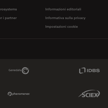
crosystems
Informazioni editoriali
er i partner
Informativa sulla privacy
Impostazioni cookie
Genedata Link
IDBS Link
Phenomenex Link
Sciex Link