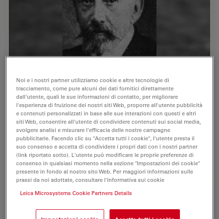
Noi e i nostri partner utilizziamo cookie e altre tecnologie di
125 Years of Comparison Microscopy
tracciamento, come pure alcuni dei dati fornitici direttamente
dall'utente, quali le sue informazioni di contatto, per migliorare
To be able to optically compare two objects with
l'esperienza di fruizione dei nostri siti Web, proporre all'utente pubblicità
e contenuti personalizzati in base alle sue interazioni con questi e altri
scientific accuracy, it must be possible to view them at
siti Web, consentire all'utente di condividere contenuti sui social media,
the same time. This is particularly true for comparing
svolgere analisi e misurare l'efficacia delle nostre campagne
small objects that can only be…
pubblicitarie. Facendo clic su "Accetta tutti i cookie", l'utente presta il
suo consenso e accetta di condividere i propri dati con i nostri partner
(link riportato sotto). L'utente può modificare le proprie preferenze di
Aug 12, 2014
Articolo
Scienze forensi
125 Yea
consenso in qualsiasi momento nella sezione "Impostazioni dei cookie"
presente in fondo al nostro sito Web. Per maggiori informazioni sulle
prassi da noi adottate, consultare l'Informativa sui cookie
Leica Microsystems Cookie Partners Details