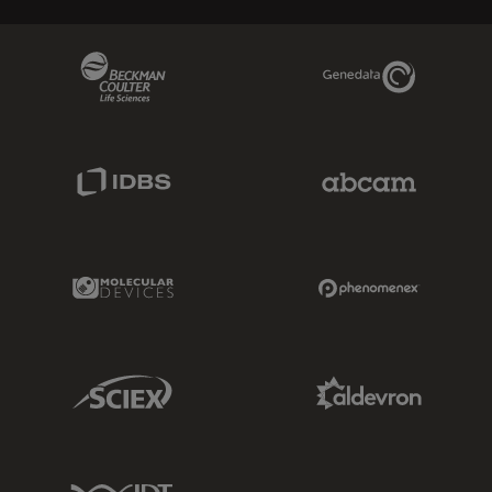
Beckman Coulter Link
Genedata Link
IDBS Link
Abcam Limited
Molecular Devices Link
Phenomenex L
Sciex Link
Aldevron Link
IDT Link