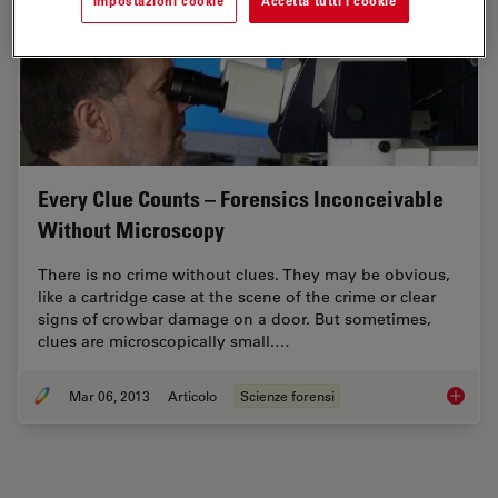
Impostazioni cookie
Accetta tutti i cookie
Every Clue Counts – Forensics Inconceivable
Without Microscopy
There is no crime without clues. They may be obvious,
like a cartridge case at the scene of the crime or clear
signs of crowbar damage on a door. But sometimes,
clues are microscopically small.…
Mar 06, 2013
Articolo
Scienze forensi
Every C