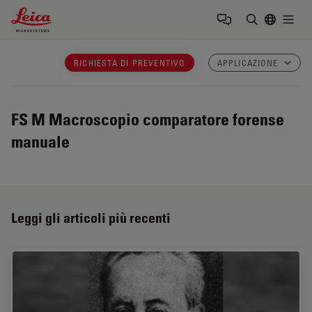
Leica Microsystems Logo
Togg
Inserire il 
RICHIESTA DI PREVENTIVO
APPLICAZIONE
FS M
Macroscopio comparatore forense
manuale
Leggi gli articoli più recenti