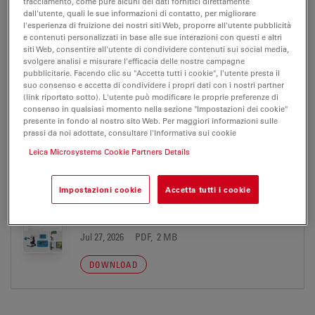
tracciamento, come pure alcuni dei dati fornitici direttamente
dall'utente, quali le sue informazioni di contatto, per migliorare
l'esperienza di fruizione dei nostri siti Web, proporre all'utente pubblicità
CE Leica Z6 APO A 04 10 2013
e contenuti personalizzati in base alle sue interazioni con questi e altri
siti Web, consentire all'utente di condividere contenuti sui social media,
Jul 27, 2026
PDF, 281 KB
svolgere analisi e misurare l'efficacia delle nostre campagne
pubblicitarie. Facendo clic su "Accetta tutti i cookie", l'utente presta il
DOWNLOAD
suo consenso e accetta di condividere i propri dati con i nostri partner
(link riportato sotto). L'utente può modificare le proprie preferenze di
consenso in qualsiasi momento nella sezione "Impostazioni dei cookie"
presente in fondo al nostro sito Web. Per maggiori informazioni sulle
prassi da noi adottate, consultare l'Informativa sui cookie
Leica Microsystems Cookie Partners Details
PUBLICATION
Impostazioni cookie
Accetta tutti i cookie
Digital Microscopy Report Useful
Magnification
Jul 27, 2026
PDF, 2 MB
DOWNLOAD