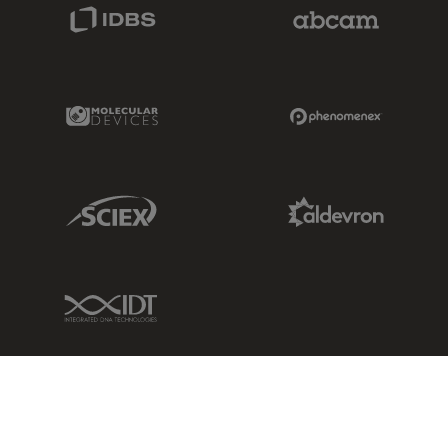
IDBS Link
Abcam Limited
Molecular Devices Link
Phenomenex L
Sciex Link
Aldevron Link
IDT Link