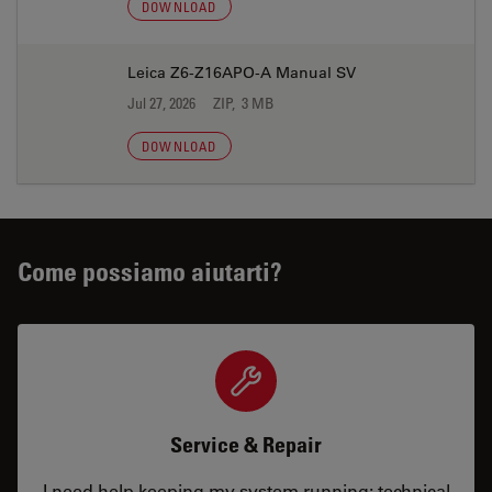
DOWNLOAD
Leica Z6-Z16APO-A Manual SV
Jul 27, 2026
ZIP, 3 MB
DOWNLOAD
Come possiamo aiutarti?
Service & Repair
I need help keeping my system running: technical