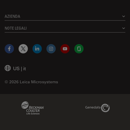
AZIENDA
NOTE LEGALI
Facebook
X
LinkedIn
Instagram
YouTube
Glassdoor
US
|
it
© 2026 Leica Microsystems
Beckman Coulter Link
Genedata Link