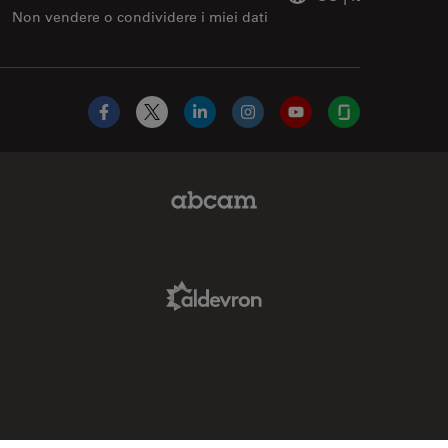
Non vendere o condividere i miei dati
Facebook
X
LinkedIn
Instagram
YouTube
Glassdoor
Abcam Limited Link
Aldevron Link