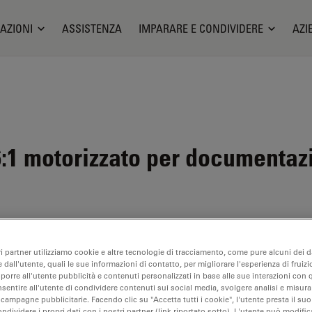
AZIONI
ASSISTENZA
IMPARARE E CONDIVIDERE
AZI
1 motorizzato per documentazi
ri partner utilizziamo cookie e altre tecnologie di tracciamento, come pure alcuni dei da
 dall'utente, quali le sue informazioni di contatto, per migliorare l'esperienza di fruizi
oporre all'utente pubblicità e contenuti personalizzati in base alle sue interazioni con q
bile. Ci contatti per informazioni su prodotti alternativi recenti.
nsentire all'utente di condividere contenuti sui social media, svolgere analisi e misurar
 campagne pubblicitarie. Facendo clic su "Accetta tutti i cookie", l'utente presta il s
ondividere i propri dati con i nostri partner (link riportato sotto). L'utente può modific