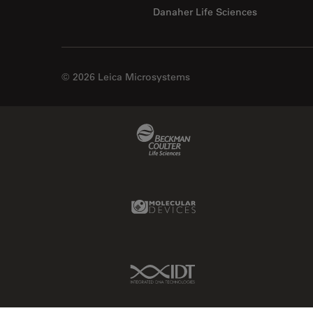
Danaher Life Sciences
© 2026 Leica Microsystems
Beckman Coulter Link
Molecular Devices Link
IDT Link