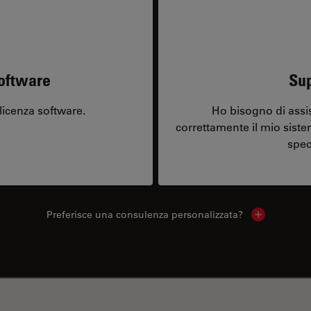
software
Sup
licenza software.
Ho bisogno di assi
correttamente il mio sist
spec
Preferisce una consulenza personalizzata?
Show local 