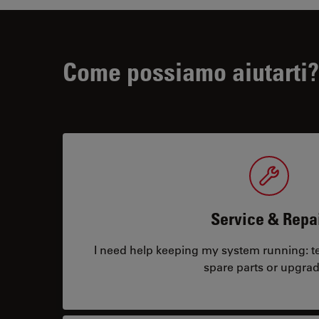
Come possiamo aiutarti?
Service & Repa
I need help keeping my system running: tec
spare parts or upgrad