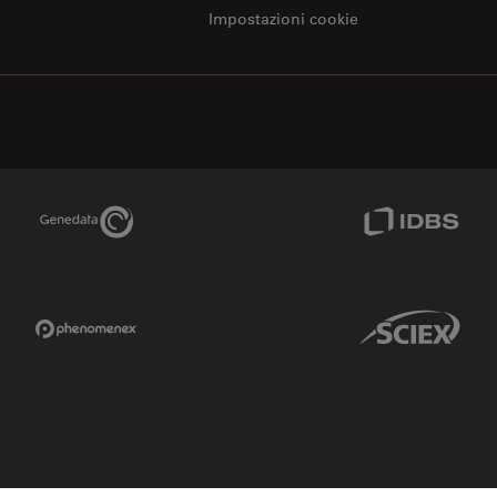
Impostazioni cookie
Genedata Link
IDBS Link
Phenomenex Link
Sciex Link