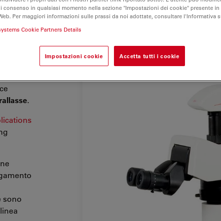
di consenso in qualsiasi momento nella sezione "Impostazioni dei cookie" presente in
Web. Per maggiori informazioni sulle prassi da noi adottate, consultare l'Informativa 
systems Cookie Partners Details
mente
 luce
per
Impostazioni cookie
Accetta tutti i cookie
gliata.
o
sce
rallasse
.
lications
ing
one
llegamento
ne sono
linea