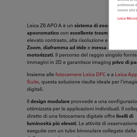
preferenze 
nostro sito 
Leica Micro
Leica Z6 APO A è un
sistema di zoom
completa
apocromatico
con
eccellente trasmissione della
elevato contrasto, alta risoluzione e analisi detta
Zoom
,
diaframma ad iride
e
messa a fuoco
son
motorizzati
. Il percorso del raggio singolo forni
immagini in 2D e garantisce imaging
privo di pa
Insieme alle
fotocamere Leica DFC
e a
Leica App
Suite
, questa soluzione risulta ideale per l'imag
digitali.
Il
design modulare
provvede a una configurazi
ottimizzata per le applicazioni individuali. Il co
diretto di una fotocamera digitale offre
livelli di
luminosità più elevati
. Le attività di osservazio
eseguite con un tubo binoculare collegato dalla 