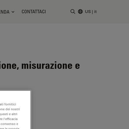
CONTATTACI
ENDA
US
|
it
Inserire il termine di ricerc
one, misurazione e
ti fornitici
one dei nostri
uesti e altri
e l'efficacia
uo consenso e
are le proprie