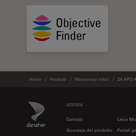
Home
Prodotti
Microscopi ottici
Z6 APO 
Footer
Danaher Logo
AZIENDA
Contatti
Leica Mi
Sicurezza del prodotto
Portali p