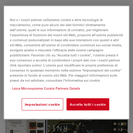
Il software Leica Application Suite (LAS) integra i
microscopi motorizzati
Leica e le fotocamere digitali
Noi e i nostri partner utilizziamo cookie e altre tecnologie di
tracciamento, come pure alcuni dei dati fornitici direttamente
per offrire un'unica interfaccia utente professionale ma
dall'utente, quali le sue informazioni di contatto, per migliorare
facile da usare
.
l'esperienza di fruizione dei nostri siti Web, proporre all'utente pubblicità
e contenuti personalizzati in base alle sue interazioni con questi e altri
siti Web, consentire all'utente di condividere contenuti sui social media,
Grazie a
LAS le automazioni consentono di eseguire
svolgere analisi e misurare l'efficacia delle nostre campagne
più velocemente le operazioni di routine e le
analisi per
pubblicitarie. Facendo clic su "Accetta tutti i cookie", l'utente presta il
la ricerca
, pur garantendo un funzionamento semplice.
suo consenso e accetta di condividere i propri dati con i nostri partner
(link riportato sotto). L'utente può modificare le proprie preferenze di
consenso in qualsiasi momento nella sezione "Impostazioni dei cookie"
L'
imaging
in tempo reale
e ad
alta risoluzione
viene
presente in fondo al nostro sito Web. Per maggiori informazioni sulle
utilizzato per molte applicazioni in campo industriale e
prassi da noi adottate, consultare l'Informativa sui cookie
nelle scienze biologiche, come l'
entomologia
e il
Leica Microsystems Cookie Partners Details
controllo della qualità
.
Impostazioni cookie
Accetta tutti i cookie