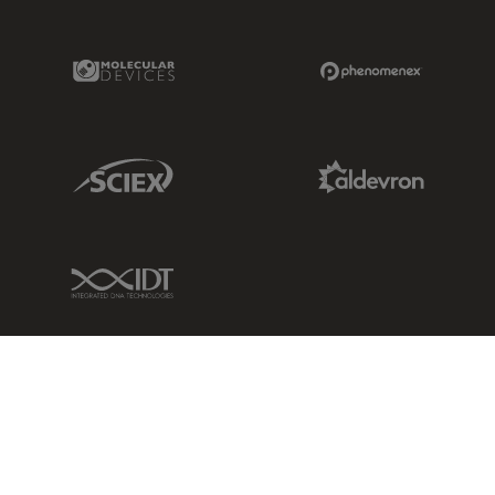
Molecular Devices Link
Phenomenex L
Sciex Link
Aldevron Link
IDT Link