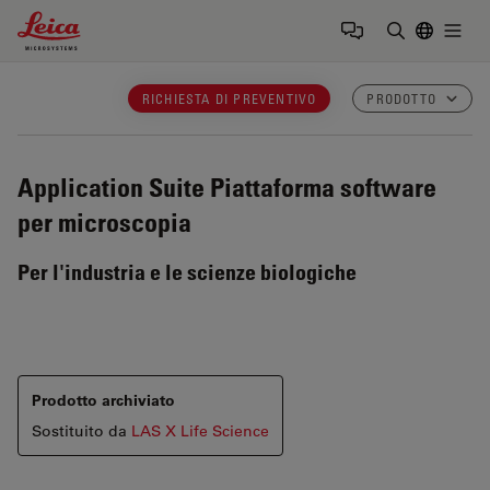
Leica Microsystems Logo
Togg
Inserire il 
RICHIESTA DI PREVENTIVO
PRODOTTO
Application Suite
Piattaforma software
per microscopia
Per l'industria e le scienze biologiche
Prodotto archiviato
Sostituito da
LAS X Life Science