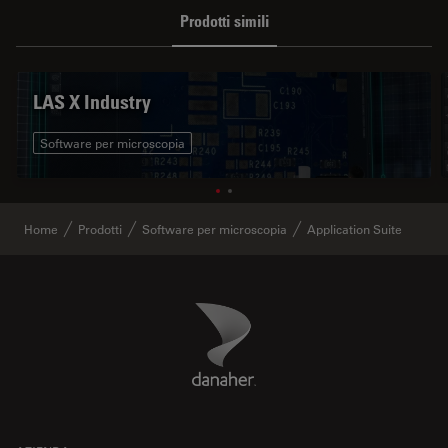
Prodotti simili
LAS X Industry
Software per microscopia
Home
Prodotti
Software per microscopia
Application Suite
Danaher Logo
Footer