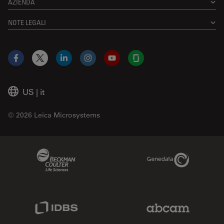
AZIENDA
NOTE LEGALI
Facebook
X
LinkedIn
Instagram
YouTube
Glassdoor
US
|
it
© 2026 Leica Microsystems
Beckman Coulter Link
Genedata Link
IDBS Link
Abcam Limited