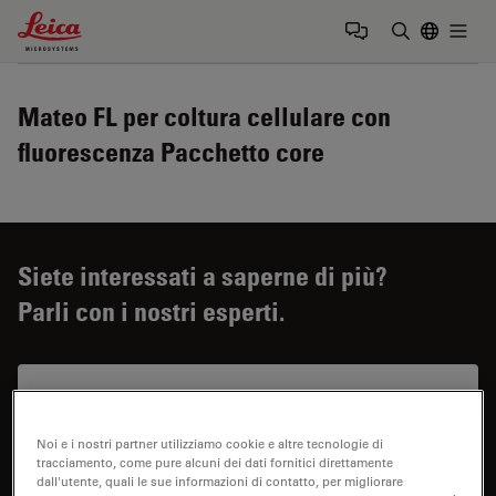
Leica Microsystems Logo
Togg
Inserire il 
Mateo FL per coltura cellulare con
fluorescenza Pacchetto core
Siete interessati a saperne di più?
Parli con i nostri esperti.
Noi e i nostri partner utilizziamo cookie e altre tecnologie di
tracciamento, come pure alcuni dei dati fornitici direttamente
dall'utente, quali le sue informazioni di contatto, per migliorare
Prezzo