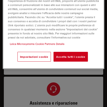
l'esperienza di fruizione dei nostri siti Web, proporre all'utente pubblicità
e contenuti personalizzati in base alle sue interazioni con questi e altri
Ho bisogno di una configurazione o di
siti Web, consentire all'utente di condividere contenuti sui social media,
informazioni sul prezzo.
svolgere analisi e misurare l'efficacia delle nostre campagne
pubblicitarie. Facendo clic su "Accetta tutti i cookie", l'utente presta il
suo consenso e accetta di condividere i propri dati con i nostri partner
(link riportato sotto). L'utente può modificare le proprie preferenze di
consenso in qualsiasi momento nella sezione "Impostazioni dei cookie"
presente in fondo al nostro sito Web. Per maggiori informazioni sulle
prassi da noi adottate, consultare l'Informativa sui cookie
Leica Microsystems Cookie Partners Details
Demo
Impostazioni cookie
Accetta tutti i cookie
Ho bisogno di una dimostrazione in loco o a
distanza.
Assistenza e riparazione