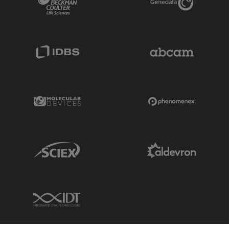
IDBS Link
Abcam Limited
Molecular Devices Link
Phenomenex L
Sciex Link
Aldevron Link
IDT Link