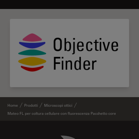
Home
Prodotti
Microscopi ottici
Mateo FL per coltura cellulare con fluorescenza Pacchetto core
Danaher Logo