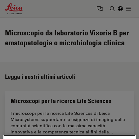
Leica Microsystems Logo
Togg
Inserire il 
Microscopio da laboratorio Visoria B per
ematopatologia o microbiologia clinica
Legga i nostri ultimi articoli
Microscopi per la ricerca Life Sciences
I microscopi per la ricerca Life Sciences di Leica
Microsystems supportano le esigenze di imaging della
comunità scientifica con la massima capacità
innovativa e la competenza tecnica ai fini della…