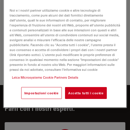
Microsco
Noi e i nostri partner utilizziamo cookie e altre tecnologie di
tracciamento, come pure alcuni dei dati fornitici direttamente
dall'utente, quali le sue informazioni di contatto, per migliorare
l'esperienza di fruizione dei nostri siti Web, proporre all'utente pubblicità
Patologia clinica
e contenuti personalizzati in base alle sue interazioni con questi e altri
siti Web, consentire all'utente di condividere contenuti sui social media,
Scoprite in che modo le soluzioni Leica per la
svolgere analisi e misurare l'efficacia delle nostre campagne
microscopia per anatomia patologica aiutano i patologi
pubblicitarie. Facendo clic su "Accetta tutti i cookie", l'utente presta il
clinici a diagnosticare infezioni e malattie da liquidi e
suo consenso e accetta di condividere i propri dati con i nostri partner
(link riportato sotto). L'utente può modificare le proprie preferenze di
dei tessuti corporei.
consenso in qualsiasi momento nella sezione "Impostazioni dei cookie"
presente in fondo al nostro sito Web. Per maggiori informazioni sulle
Patologi
prassi da noi adottate, consultare l'Informativa sui cookie
Leica Microsystems Cookie Partners Details
Impostazioni cookie
Accetta tutti i cookie
Siete interessati a saperne di più?
Parli con i nostri esperti.