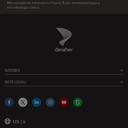
Microscopio da laboratorio Visoria B per ematopatologia o
microbiologia clinica
Danaher Logo
Footer
AZIENDA
NOTE LEGALI
Facebook
X
LinkedIn
Instagram
YouTube
Glassdoor
US
|
it