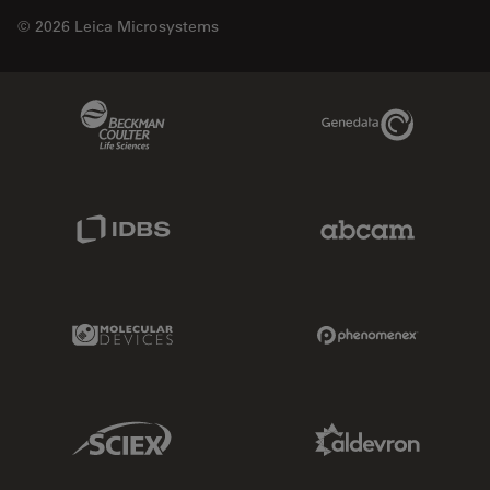
© 2026 Leica Microsystems
Beckman Coulter Link
Genedata Link
IDBS Link
Abcam Limited
Molecular Devices Link
Phenomenex L
Sciex Link
Aldevron Link