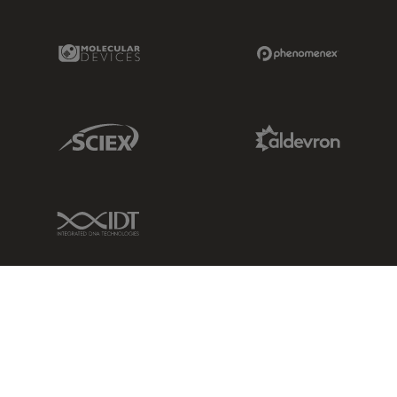
Molecular Devices Link
Phenomenex L
Sciex Link
Aldevron Link
IDT Link