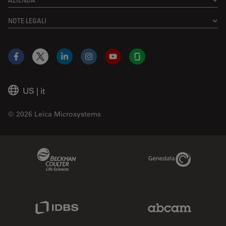
NOTE LEGALI
Facebook
X
LinkedIn
Instagram
YouTube
Glassdoor
US
|
it
© 2026 Leica Microsystems
Beckman Coulter Link
Genedata Link
IDBS Link
Abcam Limited