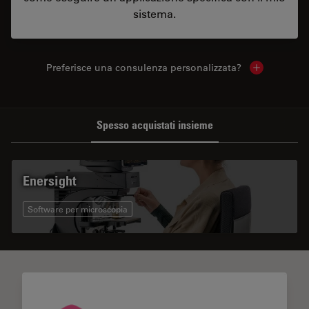
sistema.
Preferisce una consulenza personalizzata?
Show local 
Spesso acquistati insieme
Enersight
Software per microscopia