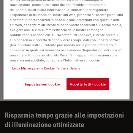
tracciamento, come pure alcuni dei dati fornitici direttamente
dall'utente, quali le sue informazioni di contatto, per migliorare
l'esperienza di fruizione dei nostri siti Web, proporre all'utente pubblicità
e contenuti personalizzati in base alle sue interazioni con questi e altri
siti Web, consentire all'utente di condividere contenuti sui social media,
svolgere analisi e misurare l'efficacia delle nostre campagne
pubblicitarie. Facendo clic su "Accetta tutti i cookie", l'utente presta il
suo consenso e accetta di condividere i propri dati con i nostri partner
(link riportato sotto). L'utente può modificare le proprie preferenze di
consenso in qualsiasi momento nella sezione "Impostazioni dei cookie"
presente in fondo al nostro sito Web. Per maggiori informazioni sulle
prassi da noi adottate, consultare l'Informativa sui cookie
Leica Microsystems Cookie Partners Details
Microscopio da laboratorio Visoria B certificato per la
Impostazioni cookie
Accetta tutti i cookie
diagnostica in vitro (IVD).
Risparmia tempo grazie alle impostazioni
di illuminazione ottimizzate