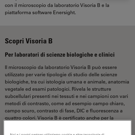
con il microscopio da laboratorio Visoria B e la
piattaforma software Enersight.
Scopri Visoria B
Per laboratori di scienze biologiche e clinici
Il microscopio da laboratorio Visoria B può essere
utilizzato per varie tipologie di studio delle scienze
biologiche, tra cui istologia umana e animale, anatomia
vegetale ed esami patologici. Rivela le strutture
subcellulari presenti nei tessuti e nei campioni con vari
metodi di contrasto, come ad esempio campo chiaro,
campo scuro, contrasto di fase, DIC e fluorescenza a
quattro colori. Visoria B è certificato anche per la
diagnostica in vitro (IVD).
Noi e i nostri partner utilizziamo cookie e altre tecnologie di