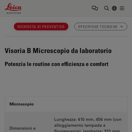
Leica Microsystems Logo
Togg
Inserire il 
RICHIESTA DI PREVENTIVO
SPECIFICHE TECNICHE
Visoria B
Microscopio da laboratorio
Potenzia le routine con efficienza e comfort
Microscopio
Lunghezza: 410 mm, 456 mm (con
alloggiamento lampada a
Dimensioni e
fluorescenza), larghezza: 331 mm,