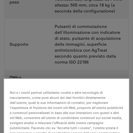
peso
altezza: 505 mm, circa 18 kg (a
seconda della configurazione)
Pulsanti di commutazione
dell'illuminazione con indicatore
di stato, pulsante di acquisizione
Supporto
delle immagini, superficie
antimicrobica con AgTreat
secondo quanto previsto dalla
norma ISO 22196
Ottica
Portaobiettivi
Codificato 6x (M25)
Noi e i nostri partner utilizziamo cookie e altre tecnologie di
tracciamento, come pure alcuni dei dati fornitici direttamente
dall'utente, quali le sue informazioni di contatto, per migliorare
l'esperienza di fruizione dei nostri siti Web, proporre all'utente pubblicità
Oculari (FOV)
20 / 22 / 25 mm
e contenuti personalizzati in base alle sue interazioni con questi e altri
siti Web, consentire all'utente di condividere contenuti sui social media,
svolgere analisi e misurare l'efficacia delle nostre campagne
Ampia gamma di tubi standard,
pubblicitarie. Facendo clic su "Accetta tutti i cookie", l'utente presta il
Tubi
ergonomici e fototubi con diversi
suo consenso e accetta di condividere i propri dati con i nostri partner