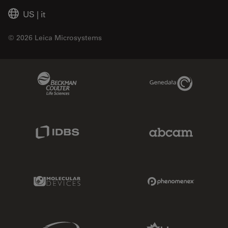
US
|
it
© 2026 Leica Microsystems
Beckman Coulter Link
Genedata Link
IDBS Link
Abcam Limited
Molecular Devices Link
Phenomenex L
Sciex Link
Aldevron Link