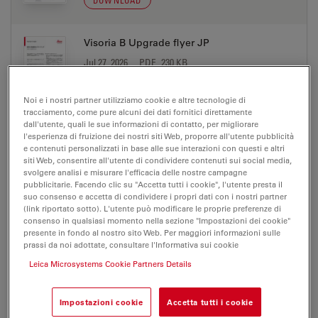
DOWNLOAD
Visoria B Upgrade flyer JP
Jul 27, 2026
PDF, 230 KB
DOWNLOAD
Noi e i nostri partner utilizziamo cookie e altre tecnologie di
tracciamento, come pure alcuni dei dati fornitici direttamente
dall'utente, quali le sue informazioni di contatto, per migliorare
Visoria B Upgrade flyer KO
l'esperienza di fruizione dei nostri siti Web, proporre all'utente pubblicità
e contenuti personalizzati in base alle sue interazioni con questi e altri
Jul 27, 2026
PDF, 173 KB
siti Web, consentire all'utente di condividere contenuti sui social media,
svolgere analisi e misurare l'efficacia delle nostre campagne
DOWNLOAD
pubblicitarie. Facendo clic su "Accetta tutti i cookie", l'utente presta il
suo consenso e accetta di condividere i propri dati con i nostri partner
(link riportato sotto). L'utente può modificare le proprie preferenze di
consenso in qualsiasi momento nella sezione "Impostazioni dei cookie"
Visoria B Upgrade flyer PT-BR
presente in fondo al nostro sito Web. Per maggiori informazioni sulle
Jul 27, 2026
PDF, 143 KB
prassi da noi adottate, consultare l'Informativa sui cookie
Leica Microsystems Cookie Partners Details
DOWNLOAD
Impostazioni cookie
Accetta tutti i cookie
Visoria B brochure CN