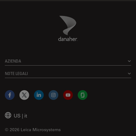
Danaher Logo
Footer
AZIENDA
NOTE LEGALI
Facebook
X
LinkedIn
Instagram
YouTube
Glassdoor
US
|
it
© 2026 Leica Microsystems