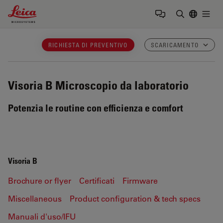
Leica Microsystems Logo
Togg
Inserire il 
RICHIESTA DI PREVENTIVO
SCARICAMENTO
Visoria B
Microscopio da laboratorio
Potenzia le routine con efficienza e comfort
Visoria B
Brochure or flyer
Certificati
Firmware
Miscellaneous
Product configuration & tech specs
Manuali d'uso/IFU