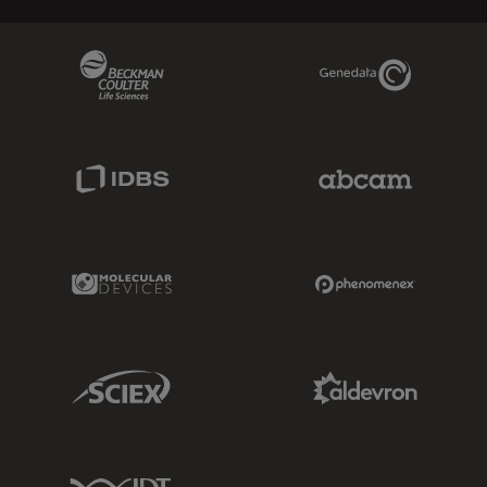
Beckman Coulter Link
Genedata Link
IDBS Link
Abcam Limited
Molecular Devices Link
Phenomenex L
Sciex Link
Aldevron Link
IDT Link