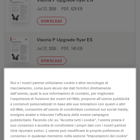
Visoria P Upgrade flyer EN
Jul 27, 2026
PDF, 629 KB
DOWNLOAD
Visoria P Upgrade flyer ES
Jul 27, 2026
PDF, 145 KB
DOWNLOAD
Visoria P Upgrade flyer FR
Noi e i nostri partner utilizziamo cookie e altre tecnologie di
Jul 27, 2026
PDF, 631 KB
tracciamento, come pure alcuni dei dati fornitici direttamente
dall'utente, quali le sue informazioni di contatto, per migliorare
l'esperienza di fruizione dei nostri siti Web, proporre all'utente pubblicità
DOWNLOAD
e contenuti personalizzati in base alle sue interazioni con questi e altri
siti Web, consentire all'utente di condividere contenuti sui social media,
svolgere analisi e misurare l'efficacia delle nostre campagne
Visoria P Upgrade flyer IT
pubblicitarie. Facendo clic su "Accetta tutti i cookie", l'utente presta il
suo consenso e accetta di condividere i propri dati con i nostri partner
Jul 27, 2026
PDF, 145 KB
(link riportato sotto). L'utente può modificare le proprie preferenze di
consenso in qualsiasi momento nella sezione "Impostazioni dei cookie"