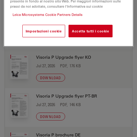
DOWNLOAD
presente in fondo al nostro sito Web. Per maggiori informazioni sulle
prassi da noi adottate, consultare l'Informativa sui cookie
Leica Microsystems Cookie Partners Details
Visoria P Upgrade flyer JP
Jul 27, 2026
PDF, 236 KB
Impostazioni cookie
Accetta tutti i cookie
DOWNLOAD
Visoria P Upgrade flyer KO
Jul 27, 2026
PDF, 176 KB
DOWNLOAD
Visoria P Upgrade flyer PT-BR
Jul 27, 2026
PDF, 146 KB
DOWNLOAD
Visoria P brochure DE