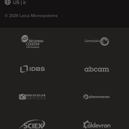
US
|
it
© 2026 Leica Microsystems
Beckman Coulter Link
Genedata Link
IDBS Link
Abcam Limited
Molecular Devices Link
Phenomenex L
Sciex Link
Aldevron Link