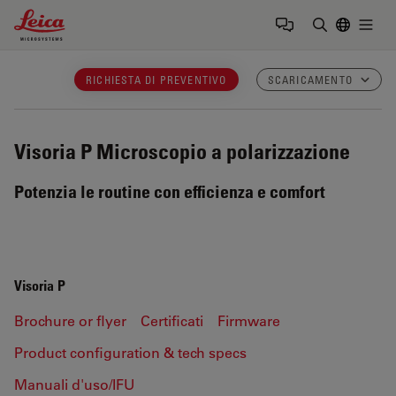
Leica Microsystems Logo
Togg
Inserire il 
RICHIESTA DI PREVENTIVO
SCARICAMENTO
Visoria P
Microscopio a polarizzazione
Potenzia le routine con efficienza e comfort
Visoria P
Brochure or flyer
Certificati
Firmware
Product configuration & tech specs
Manuali d'uso/IFU